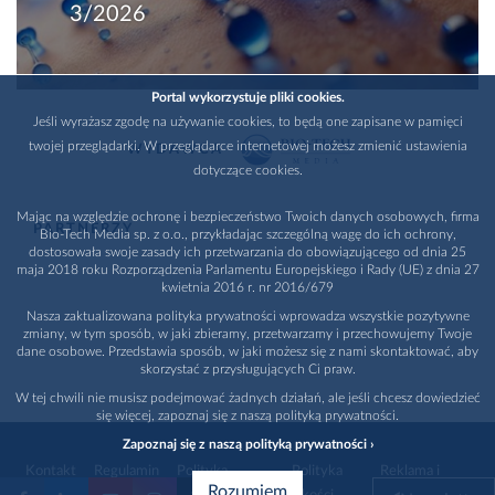
3/2026
Portal wykorzystuje pliki cookies.
Jeśli wyrażasz zgodę na używanie cookies, to będą one zapisane w pamięci
twojej przeglądarki. W przeglądarce internetowej możesz zmienić ustawienia
WYDAWCA
dotyczące cookies.
Mając na względzie ochronę i bezpieczeństwo Twoich danych osobowych, firma
PARTNERZY
Bio-Tech Media sp. z o.o., przykładając szczególną wagę do ich ochrony,
dostosowała swoje zasady ich przetwarzania do obowiązującego od dnia 25
maja 2018 roku Rozporządzenia Parlamentu Europejskiego i Rady (UE) z dnia 27
kwietnia 2016 r. nr 2016/679
Nasza zaktualizowana polityka prywatności wprowadza wszystkie pozytywne
zmiany, w tym sposób, w jaki zbieramy, przetwarzamy i przechowujemy Twoje
dane osobowe. Przedstawia sposób, w jaki możesz się z nami skontaktować, aby
skorzystać z przysługujących Ci praw.
W tej chwili nie musisz podejmować żadnych działań, ale jeśli chcesz dowiedzieć
się więcej, zapoznaj się z naszą polityką prywatności.
Zapoznaj się z naszą polityką prywatności ›
Kontakt
Regulamin
Polityka
Polityka
Reklama i
Rozumiem