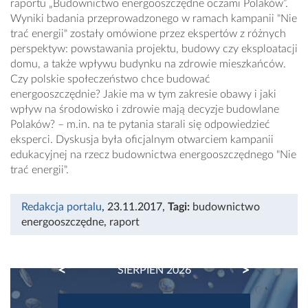
raportu „Budownictwo energooszczędne oczami Polaków”.
Wyniki badania przeprowadzonego w ramach kampanii "Nie
trać energii" zostały omówione przez ekspertów z różnych
perspektyw: powstawania projektu, budowy czy eksploatacji
domu, a także wpływu budynku na zdrowie mieszkańców.
Czy polskie społeczeństwo chce budować
energooszczędnie? Jakie ma w tym zakresie obawy i jaki
wpływ na środowisko i zdrowie mają decyzje budowlane
Polaków? – m.in. na te pytania starali się odpowiedzieć
eksperci. Dyskusja była oficjalnym otwarciem kampanii
edukacyjnej na rzecz budownictwa energooszczędnego "Nie
trać energii".
Redakcja portalu
, 23.11.2017
,
Tagi:
budownictwo
energooszczędne
,
raport
PREVIOUS
NEXT
SIERPIEŃ 2026