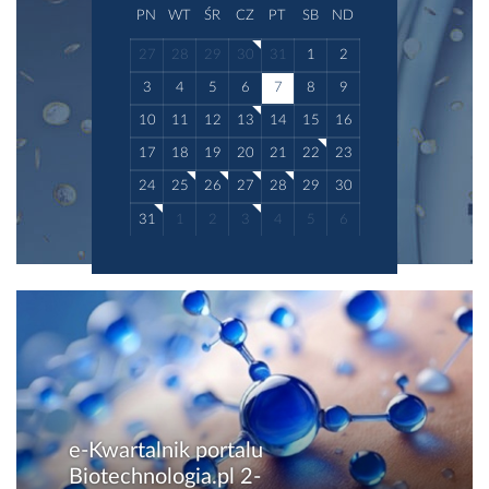
PN
WT
ŚR
CZ
PT
SB
ND
27
28
29
30
31
1
2
3
4
5
6
7
8
9
10
11
12
13
14
15
16
17
18
19
20
21
22
23
24
25
26
27
28
29
30
31
1
2
3
4
5
6
e-Kwartalnik portalu
Biotechnologia.pl 2-