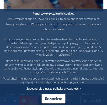
Portal wykorzystuje pliki cookies.
Jeśli wyrażasz zgodę na używanie cookies, to będą one zapisane w pamięci
twojej przeglądarki. W przeglądarce internetowej możesz zmienić ustawienia
WYDAWCA
dotyczące cookies.
Mając na względzie ochronę i bezpieczeństwo Twoich danych osobowych, firma
PARTNERZY
Bio-Tech Media sp. z o.o., przykładając szczególną wagę do ich ochrony,
dostosowała swoje zasady ich przetwarzania do obowiązującego od dnia 25
maja 2018 roku Rozporządzenia Parlamentu Europejskiego i Rady (UE) z dnia 27
kwietnia 2016 r. nr 2016/679
Nasza zaktualizowana polityka prywatności wprowadza wszystkie pozytywne
zmiany, w tym sposób, w jaki zbieramy, przetwarzamy i przechowujemy Twoje
dane osobowe. Przedstawia sposób, w jaki możesz się z nami skontaktować, aby
skorzystać z przysługujących Ci praw.
W tej chwili nie musisz podejmować żadnych działań, ale jeśli chcesz dowiedzieć
się więcej, zapoznaj się z naszą polityką prywatności.
Zapoznaj się z naszą polityką prywatności ›
Kontakt
Regulamin
Polityka
Polityka
Reklama i
Rozumiem
prywatności
jakości
promocja
Newsletter