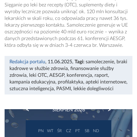
Sięganie po leki bez recepty (OTC), suplementy diety i
wyroby lecznicze pozwala uniknąć ok. 120 mln konsultacji
lekarskich w skali roku, co odpowiada pracy nawet 36 tys.
lekarzy pierwszego kontaktu. Samoleczenie generuje w UE
oszczędności na poziomie 40 mld euro rocznie – wynika z
danych przedstawionych podczas 61. konferencji AESGP,
która odbyła się w w dniach 3-4 czerwca br. Warszawie.
Redakcja portalu
, 11.06.2025
,
Tagi:
samoleczenie
,
braki
kadrowe w służbie zdrowia
,
finansowanie służby
zdrowia
,
leki OTC
,
AESGP
,
konferencja
,
raport
,
kampania edukacyjna
,
profilaktyka
,
apteki internetowe
,
sztuczna inteligencja
,
PASMI
,
lekkie dolegliwości
PREVIOUS
NEXT
SIERPIEŃ 2026
PN
WT
ŚR
CZ
PT
SB
ND