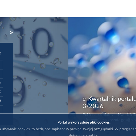
NEXT
D
6
3
e-Kwartalnik portalu
0
3/2026
Pobierz bezpłatny e-Kwartalnik
informacji: malgorzata.ges@bio
Portal wykorzystuje pliki cookies.
na używanie cookies, to będą one zapisane w pamięci twojej przeglądarki. W przegląda
dotyczące cookies.