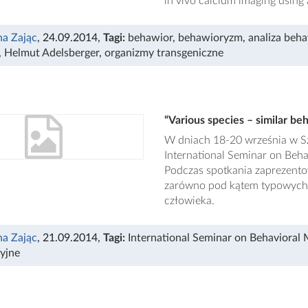
in vivo calcium imaging using
a Zając
, 24.09.2014
,
Tagi:
behawior
,
behawioryzm
,
analiza beh
,
Helmut Adelsberger
,
organizmy transgeniczne
“Various species – similar be
W dniach 18-20 września w S
International Seminar on Beh
Podczas spotkania zaprezent
zarówno pod kątem typowych z
człowieka.
a Zając
, 21.09.2014
,
Tagi:
International Seminar on Behavioral
ryjne