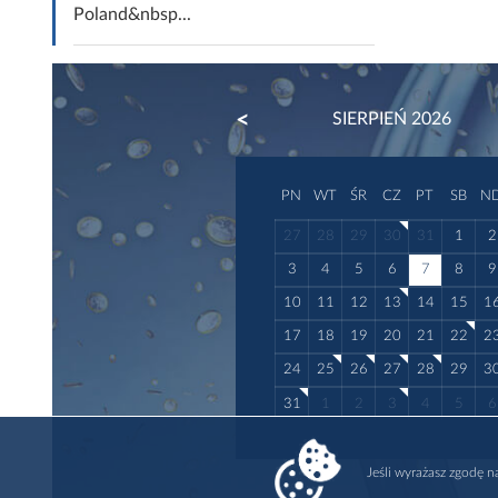
Poland&nbsp...
PREVIOUS
SIERPIEŃ 2026
PN
WT
ŚR
CZ
PT
SB
N
27
28
29
30
31
1
2
3
4
5
6
7
8
9
10
11
12
13
14
15
1
17
18
19
20
21
22
2
24
25
26
27
28
29
3
31
1
2
3
4
5
6
Jeśli wyrażasz zgodę 