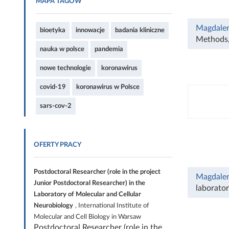
MAPA TAGÓW
Magdalen
bioetyka
innowacje
badania kliniczne
Methods
nauka w polsce
pandemia
nowe technologie
koronawirus
covid-19
koronawirus w Polsce
sars-cov-2
OFERTY PRACY
Postdoctoral Researcher (role in the project
Magdalen
Junior Postdoctoral Researcher) in the
laborato
Laboratory of Molecular and Cellular
Neurobiology
, International Institute of
Molecular and Cell Biology in Warsaw
Postdoctoral Researcher (role in the