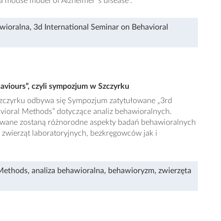
 a mouse model of Alzheimer´s disease".
awioralna
,
3d International Seminar on Behavioral
haviours”, czyli sympozjum w Szczyrku
zczyrku odbywa się Sympozjum zatytułowane „3rd
avioral Methods” dotyczące analiz behawioralnych.
owane zostaną różnorodne aspekty badań behawioralnych
wierząt laboratoryjnych, bezkręgowców jak i
 Methods
,
analiza behawioralna
,
behawioryzm
,
zwierzęta