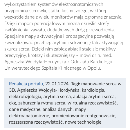
wykorzystaniem systemów elektroanatomicznych
przypomina sterówkę statku kosmicznego, w której
wszystkie dane z wielu monitorów mają ogromne znacznie.
Dzięki mapom potencjałowym można określić strefy
zwłóknienia, zawału, dodatkowych dróg przewodzenia.
Specjalne mapy aktywacyjne i propagacyjne pozwalają
zwizualizować przebieg arytmii i sekwencję fali aktywującej
skurcz serca. Dzięki nim zabieg ablacji staje się możliwy,
precyzyjny, krótszy i skuteczniejszy – mówi dr n. med.
Agnieszka Wojdyła-Hordyńska z Oddziału Kardiologii
Uniwersyteckiego Szpitala Klinicznego w Opolu.
Redakcja portalu
, 22.01.2024
,
Tagi:
mapowanie serca w
3D
,
Agnieszka Wojdyła-Hordyńska
,
kardiologia
,
elektrofizjologia
,
arytmia serca
,
ablacja arytmii serca
,
ekg
,
zaburzenia rytmu serca
,
wirtualna rzeczywistość
,
dane medyczne
,
analiza danych
,
mapy
elektroanatomiczne
,
promieniowanie rentgenowskie
,
rozszerzona rzeczywistość
,
nowe technologie