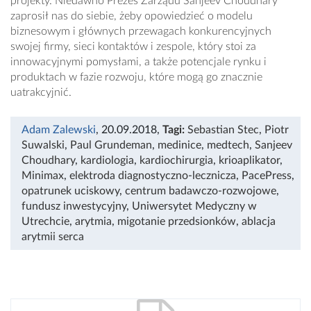
projekty. Niedawno Prezes Zarządu Sanjeev Choudhary
zaprosił nas do siebie, żeby opowiedzieć o modelu
biznesowym i głównych przewagach konkurencyjnych
swojej firmy, sieci kontaktów i zespole, który stoi za
innowacyjnymi pomysłami, a także potencjale rynku i
produktach w fazie rozwoju, które mogą go znacznie
uatrakcyjnić.
Adam Zalewski
, 20.09.2018
,
Tagi:
Sebastian Stec
,
Piotr
Suwalski
,
Paul Grundeman
,
medinice
,
medtech
,
Sanjeev
Choudhary
,
kardiologia
,
kardiochirurgia
,
krioaplikator
,
Minimax
,
elektroda diagnostyczno-lecznicza
,
PacePress
,
opatrunek uciskowy
,
centrum badawczo-rozwojowe
,
fundusz inwestycyjny
,
Uniwersytet Medyczny w
Utrechcie
,
arytmia
,
migotanie przedsionków
,
ablacja
arytmii serca