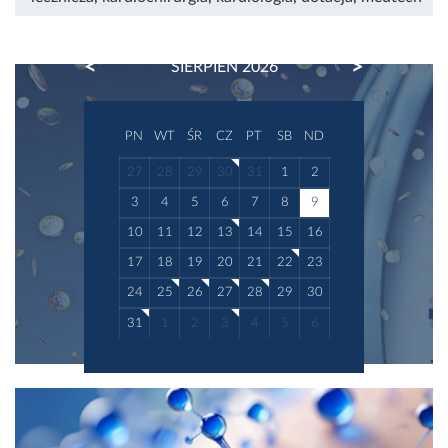
PREVIOUS
NEXT
SIERPIEŃ 2026
PN
WT
ŚR
CZ
PT
SB
ND
27
28
29
30
31
1
2
3
4
5
6
7
8
9
10
11
12
13
14
15
16
17
18
19
20
21
22
23
24
25
26
27
28
29
30
31
1
2
3
4
5
6