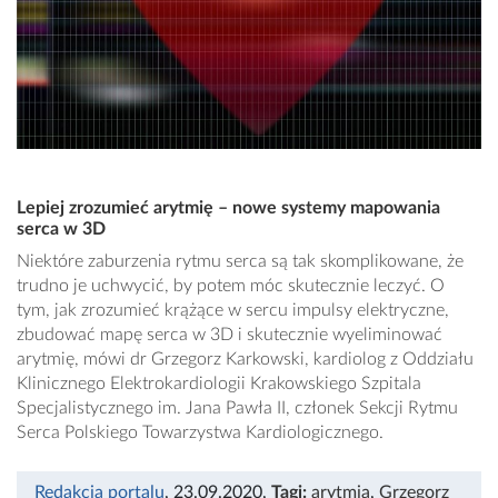
Lepiej zrozumieć arytmię – nowe systemy mapowania
serca w 3D
Niektóre zaburzenia rytmu serca są tak skomplikowane, że
trudno je uchwycić, by potem móc skutecznie leczyć. O
tym, jak zrozumieć krążące w sercu impulsy elektryczne,
zbudować mapę serca w 3D i skutecznie wyeliminować
arytmię, mówi dr Grzegorz Karkowski, kardiolog z Oddziału
Klinicznego Elektrokardiologii Krakowskiego Szpitala
Specjalistycznego im. Jana Pawła II, członek Sekcji Rytmu
Serca Polskiego Towarzystwa Kardiologicznego.
Redakcja portalu
, 23.09.2020
,
Tagi:
arytmia
,
Grzegorz