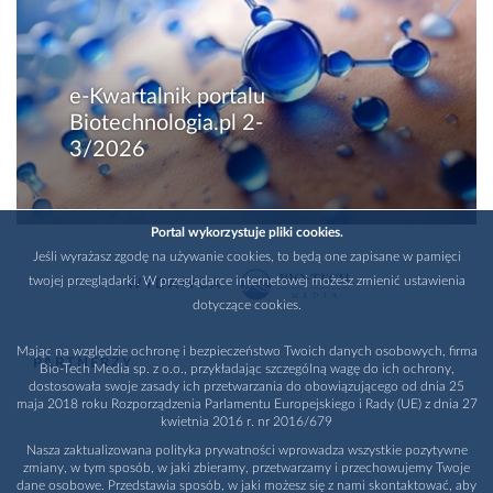
e-Kwartalnik portalu
Biotechnologia.pl 2-
3/2026
Portal wykorzystuje pliki cookies.
Jeśli wyrażasz zgodę na używanie cookies, to będą one zapisane w pamięci
twojej przeglądarki. W przeglądarce internetowej możesz zmienić ustawienia
WYDAWCA
dotyczące cookies.
Mając na względzie ochronę i bezpieczeństwo Twoich danych osobowych, firma
PARTNERZY
Bio-Tech Media sp. z o.o., przykładając szczególną wagę do ich ochrony,
dostosowała swoje zasady ich przetwarzania do obowiązującego od dnia 25
maja 2018 roku Rozporządzenia Parlamentu Europejskiego i Rady (UE) z dnia 27
kwietnia 2016 r. nr 2016/679
Nasza zaktualizowana polityka prywatności wprowadza wszystkie pozytywne
zmiany, w tym sposób, w jaki zbieramy, przetwarzamy i przechowujemy Twoje
dane osobowe. Przedstawia sposób, w jaki możesz się z nami skontaktować, aby