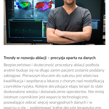
Trendy w rozwoju ablacji – precyzja oparta na danych
Bezpieczeństwo i skuteczność procedury ablacji podłoża
arytmii buduje się na długo zanim pacjent zostanie poddany
zabiegowi. Pierwszym kluczem do sukcesu jest właściwa
kwalifikacja i współpraca lekarza z chorym nad modyfikacją
czynników ryzyka. Kolejne decydujące etapy terapii to stale
doskonalone wiedza i doświadczenie operatorów. Nie mniej
istotnym czynnikiem jest wsparcie technologiczne,
pozwalające zebrać więcej wiarygodnych danych i w
oparciu o nie – podejmować trafne decyzje terapeutyczne.