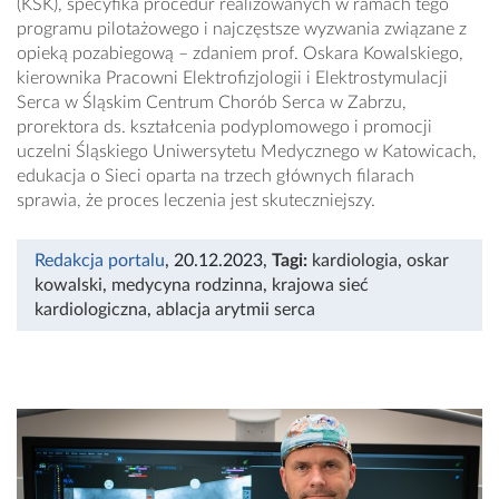
(KSK), specyfika procedur realizowanych w ramach tego
programu pilotażowego i najczęstsze wyzwania związane z
opieką pozabiegową – zdaniem prof. Oskara Kowalskiego,
kierownika Pracowni Elektrofizjologii i Elektrostymulacji
Serca w Śląskim Centrum Chorób Serca w Zabrzu,
prorektora ds. kształcenia podyplomowego i promocji
uczelni Śląskiego Uniwersytetu Medycznego w Katowicach,
edukacja o Sieci oparta na trzech głównych filarach
sprawia, że proces leczenia jest skuteczniejszy.
Redakcja portalu
, 20.12.2023
,
Tagi:
kardiologia
,
oskar
kowalski
,
medycyna rodzinna
,
krajowa sieć
kardiologiczna
,
ablacja arytmii serca