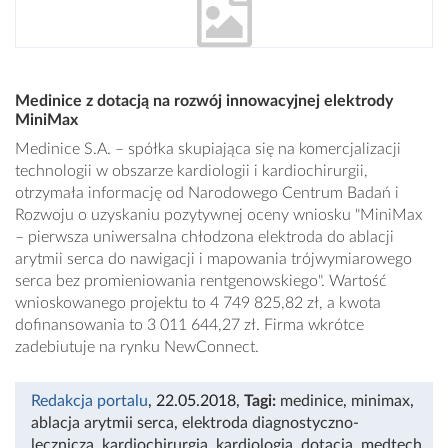
Medinice z dotacją na rozwój innowacyjnej elektrody
MiniMax
Medinice S.A. – spółka skupiająca się na komercjalizacji
technologii w obszarze kardiologii i kardiochirurgii,
otrzymała informację od Narodowego Centrum Badań i
Rozwoju o uzyskaniu pozytywnej oceny wniosku "MiniMax
– pierwsza uniwersalna chłodzona elektroda do ablacji
arytmii serca do nawigacji i mapowania trójwymiarowego
serca bez promieniowania rentgenowskiego". Wartość
wnioskowanego projektu to 4 749 825,82 zł, a kwota
dofinansowania to 3 011 644,27 zł. Firma wkrótce
zadebiutuje na rynku NewConnect.
Redakcja portalu
, 22.05.2018
,
Tagi:
medinice
,
minimax
,
ablacja arytmii serca
,
elektroda diagnostyczno-
lecznicza
,
kardiochirurgia
,
kardiologia
,
dotacja
,
medtech