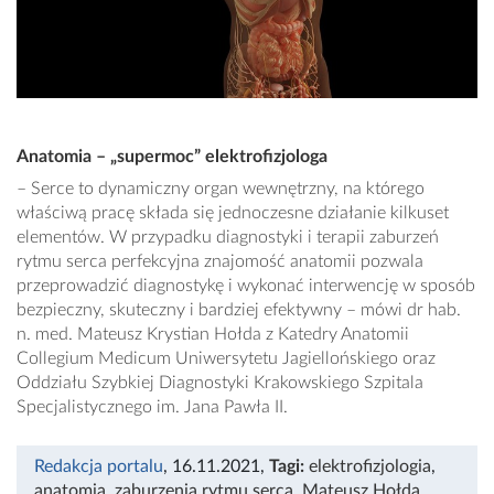
Anatomia – „supermoc” elektrofizjologa
– Serce to dynamiczny organ wewnętrzny, na którego
właściwą pracę składa się jednoczesne działanie kilkuset
elementów. W przypadku diagnostyki i terapii zaburzeń
rytmu serca perfekcyjna znajomość anatomii pozwala
przeprowadzić diagnostykę i wykonać interwencję w sposób
bezpieczny, skuteczny i bardziej efektywny – mówi dr hab.
n. med. Mateusz Krystian Hołda z Katedry Anatomii
Collegium Medicum Uniwersytetu Jagiellońskiego oraz
Oddziału Szybkiej Diagnostyki Krakowskiego Szpitala
Specjalistycznego im. Jana Pawła II.
Redakcja portalu
, 16.11.2021
,
Tagi:
elektrofizjologia
,
anatomia
,
zaburzenia rytmu serca
,
Mateusz Hołda
,