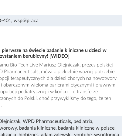
-401
,
współpraca
pierwsze na świecie badanie kliniczne u dzieci w
zystaniem berubicyny! [WIDEO]
u Bio-Tech Live Mariusz Olejniczak, prezes polskiej
D Pharmaceuticals, mówi o piekielnie ważnej potrzebie
 opcji terapeutycznych dla dzieci chorych na nowotwory
 i obarczonym wieloma barierami etycznymi i prawnymi
opulacji pediatrycznej i w końcu – o transferze
zonych do Polski, choć przywykliśmy do tego, że ten
…
Olejniczak
,
WPD Pharmaceuticals
,
pediatria
,
tworowy
,
badania kliniczne
,
badania kliniczne w polsce
,
alizacja
,
biobiznes
,
adam zalewski
,
youtube
,
współpraca