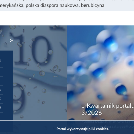
merykańska
,
polska diaspora naukowa
,
berubicyna
NEXT
D
6
3
e-Kwartalnik portalu
0
3/2026
Pobierz bezpłatny e-Kwartalnik
informacji: malgorzata.ges@bio
Portal wykorzystuje pliki cookies.