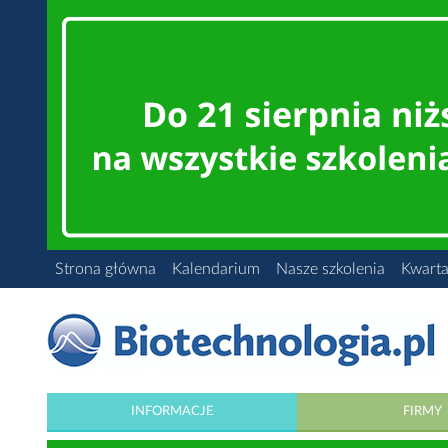
Strona główna
Kalendarium
Nasze szkolenia
Kwarta
INFORMACJE
FIRMY