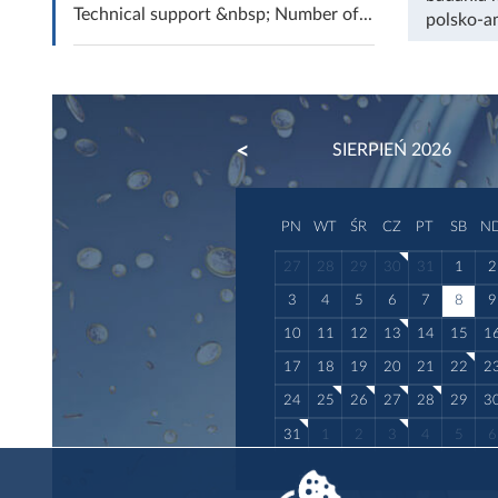
Technical support &nbsp; Number of...
polsko-a
PREVIOUS
SIERPIEŃ 2026
PN
WT
ŚR
CZ
PT
SB
N
27
28
29
30
31
1
2
3
4
5
6
7
8
9
10
11
12
13
14
15
1
17
18
19
20
21
22
2
24
25
26
27
28
29
3
31
1
2
3
4
5
6