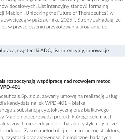
ów docelowych. List intencyjny stanowi formalną
ji Mabion „Unlocking the Future of Therapeutics”, w
 zwycięzcą w październiku 2025 r. Strony zakładają, że
móc w przyspieszeniu przygotowania programu do
łpraca
,
cząsteczki ADC
,
list intencyjny
,
innowacje
ls rozpoczynają współpracę nad rozwojem metod
i WPD-401
uticals Sp. z o.o. zawarły umowę na realizację usług
dla kandydata na lek WPD-401 – białka
ego z substancją cytotoksyczną oraz białkowego
 Mabion przeprowadzi projekt, którego celem jest
litycznych niezbędnych do charakterystyki cząsteczek
roduktu. Zakres metod obejmie m.in. ocenę struktury,
, czystości oraz aktywności biologicznej badanych