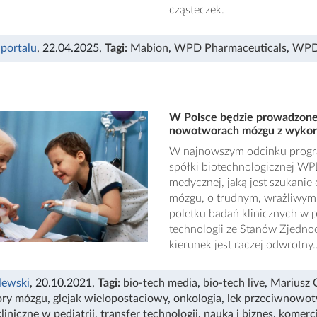
cząsteczek.
 portalu
, 22.04.2025
,
Tagi:
Mabion
,
WPD Pharmaceuticals
,
WPD
W Polsce będzie prowadzone 
nowotworach mózgu z wykor
W najnowszym odcinku program
spółki biotechnologicznej WP
medycznej, jaką jest szukanie
mózgu, o trudnym, wrażliwym
poletku badań klinicznych w p
technologii ze Stanów Zjednoc
kierunek jest raczej odwrotny
lewski
, 20.10.2021
,
Tagi:
bio-tech media
,
bio-tech live
,
Mariusz 
ry mózgu
,
glejak wielopostaciowy
,
onkologia
,
lek przeciwnowo
liniczne w pediatrii
,
transfer technologii
,
nauka i biznes
,
komercj