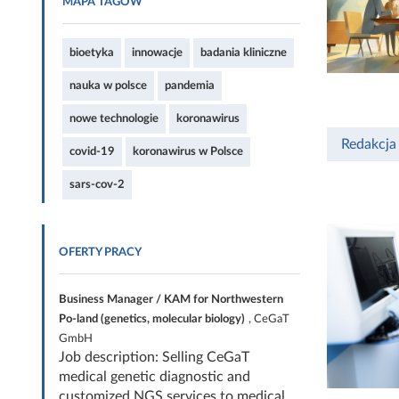
MAPA TAGÓW
bioetyka
innowacje
badania kliniczne
nauka w polsce
pandemia
nowe technologie
koronawirus
Redakcja
covid-19
koronawirus w Polsce
sars-cov-2
OFERTY PRACY
Business Manager / KAM for Northwestern
Po-land (genetics, molecular biology)
, CeGaT
GmbH
Job description: Selling CeGaT
medical genetic diagnostic and
customized NGS services to medical