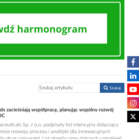
Szukaj
s zacieśniają współpracę, planując wspólny rozwój
DC
uticals Sp. z o.o. podpisały list intencyjny dotyczący
esie rozwoju procesu i analityki dla innowacyjnych
dy-drug conjugate). List określa ramy dalszych uzgodnień