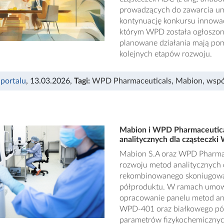
prowadzących do zawarcia um
kontynuację konkursu innowac
którym WPD została ogłoszona
planowane działania mają po
kolejnych etapów rozwoju.
 portalu
, 13.03.2026
,
Tagi:
WPD Pharmaceuticals
,
Mabion
,
wspó
Mabion i WPD Pharmaceutica
analitycznych dla cząsteczk
Mabion S.A oraz WPD Pharmace
rozwoju metod analitycznych 
rekombinowanego skoniugowan
półproduktu. W ramach umowy
opracowanie panelu metod ana
WPD-401 oraz białkowego półp
parametrów fizykochemicznych