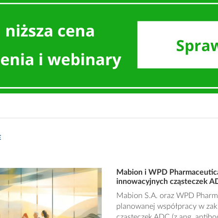
E
Mabion i WPD Pharmaceutical
innowacyjnych cząsteczek A
Mabion S.A. oraz WPD Pharmace
planowanej współpracy w zakr
cząsteczek ADC (z ang. antibo