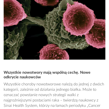
Wszystkie nowotwory mają wspólną cechę. Nowe
odkrycie naukowców
Wszystkie choroby nowotworowe należą do jednej z dwóch
kategorii, zależnie od działania jednego białka. Może to
oznaczać powstanie nowych strategii walki z
najgroźniejszymi postaciami raka – twierdzą naukowcy z
Sinai Health System, którzy na łamach periodyku „Cancer