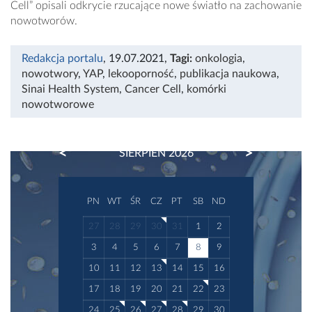
Cell” opisali odkrycie rzucające nowe światło na zachowanie
nowotworów.
Redakcja portalu
, 19.07.2021
,
Tagi:
onkologia
,
nowotwory
,
YAP
,
lekooporność
,
publikacja naukowa
,
Sinai Health System
,
Cancer Cell
,
komórki
nowotworowe
PREVIOUS
NEXT
SIERPIEŃ 2026
PN
WT
ŚR
CZ
PT
SB
ND
27
28
29
30
31
1
2
3
4
5
6
7
8
9
10
11
12
13
14
15
16
17
18
19
20
21
22
23
24
25
26
27
28
29
30