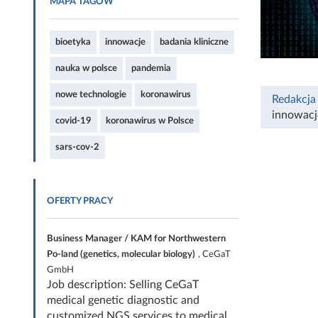
MAPA TAGÓW
bioetyka
innowacje
badania kliniczne
nauka w polsce
pandemia
nowe technologie
koronawirus
Redakcja
innowacj
covid-19
koronawirus w Polsce
sars-cov-2
OFERTY PRACY
Business Manager / KAM for Northwestern
Po-land (genetics, molecular biology)
, CeGaT
GmbH
Job description: Selling CeGaT
medical genetic diagnostic and
customized NGS services to medical