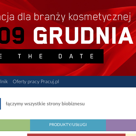
lnik
Oferty pracy Pracuj.pl
łączymy wszystkie strony biobiznesu
PRODUKTY/USŁUGI