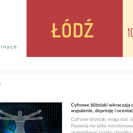
E
Cyfrowe bliźniaki wkraczają
wypalenie, depresję i oceniać
Cyfrowe bliźniaki mogą stać s
Pozwolą nie tylko monitorowa
przewidywać ryzyko chorób czy