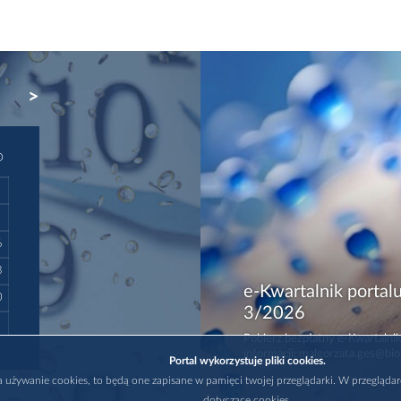
NEXT
D
6
3
e-Kwartalnik portalu
0
3/2026
Pobierz bezpłatny e-Kwartalnik
informacji: malgorzata.ges@bio
Portal wykorzystuje pliki cookies.
na używanie cookies, to będą one zapisane w pamięci twojej przeglądarki. W przegląda
dotyczące cookies.