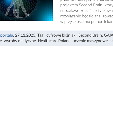
projektem Second Brain, któr
i docelowo zostać certyfiko
rozwiązanie będzie analizować
w przyszłości ma pomóc lekarz
 portalu
, 27.11.2025
,
Tagi:
cyfrowe bliźniaki
,
Second Brain
,
GAI
e
,
wyroby medyczne
,
Healthcare Poland
,
uczenie maszynowe
,
s