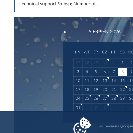
Technical support &nbsp; Number of...
PREVIOUS
SIERPIEŃ 2026
PN
WT
ŚR
CZ
PT
SB
N
27
28
29
30
31
1
2
3
4
5
6
7
8
9
10
11
12
13
14
15
1
17
18
19
20
21
22
2
24
25
26
27
28
29
3
31
1
2
3
4
5
6
Jeśli wyrażasz zgodę 