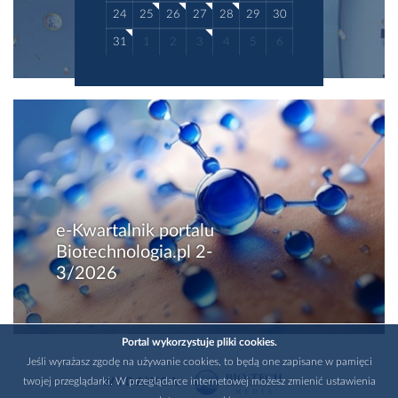
24
25
26
27
28
29
30
31
1
2
3
4
5
6
e-Kwartalnik portalu
Biotechnologia.pl 2-
3/2026
Portal wykorzystuje pliki cookies.
Jeśli wyrażasz zgodę na używanie cookies, to będą one zapisane w pamięci
twojej przeglądarki. W przeglądarce internetowej możesz zmienić ustawienia
WYDAWCA