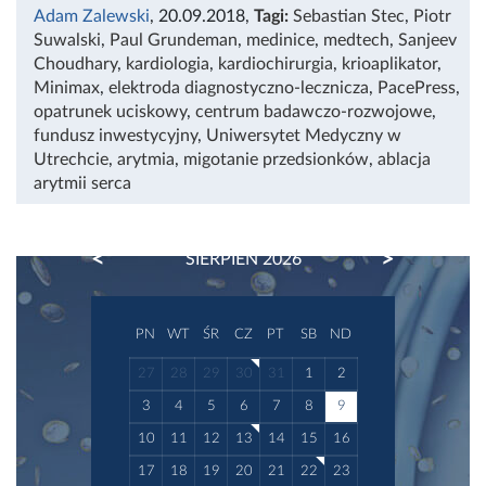
Adam Zalewski
, 20.09.2018
,
Tagi:
Sebastian Stec
,
Piotr
Suwalski
,
Paul Grundeman
,
medinice
,
medtech
,
Sanjeev
Choudhary
,
kardiologia
,
kardiochirurgia
,
krioaplikator
,
Minimax
,
elektroda diagnostyczno-lecznicza
,
PacePress
,
opatrunek uciskowy
,
centrum badawczo-rozwojowe
,
fundusz inwestycyjny
,
Uniwersytet Medyczny w
Utrechcie
,
arytmia
,
migotanie przedsionków
,
ablacja
arytmii serca
PREVIOUS
NEXT
SIERPIEŃ 2026
PN
WT
ŚR
CZ
PT
SB
ND
27
28
29
30
31
1
2
3
4
5
6
7
8
9
10
11
12
13
14
15
16
17
18
19
20
21
22
23