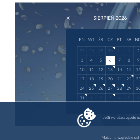
PREVIOUS
SIERPIEŃ 2026
PN
WT
ŚR
CZ
PT
SB
N
27
28
29
30
31
1
2
3
4
5
6
7
8
9
10
11
12
13
14
15
1
17
18
19
20
21
22
2
24
25
26
27
28
29
3
31
1
2
3
4
5
6
Jeśli wyrażasz zgodę 
Mając na względzie och