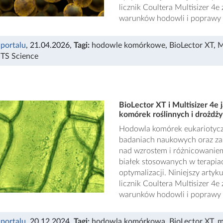
licznik Coultera Multisizer 4e
warunków hodowli i poprawy
 portalu
, 21.04.2026
,
Tagi:
hodowle komórkowe
,
BioLector XT
,
M
ITS Science
BioLector XT i Multisizer 4e
komórek roślinnych i drożdży
Hodowla komórek eukariotycz
badaniach naukowych oraz z
nad wzrostem i różnicowanie
białek stosowanych w terapi
optymalizacji. Niniejszy artyk
licznik Coultera Multisizer 4e
warunków hodowli i poprawy
 portalu
, 20.12.2024
,
Tagi:
hodowla komórkowa
,
BioLector XT
,
m