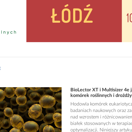
E
BioLector XT i Multisizer 4e
komórek roślinnych i drożdży
Hodowla komórek eukariotycz
badaniach naukowych oraz z
nad wzrostem i różnicowanie
białek stosowanych w terapi
optymalizacji. Niniejszy artyku