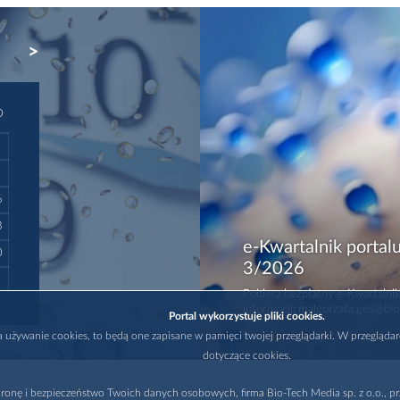
NEXT
D
6
3
e-Kwartalnik portalu
0
3/2026
Pobierz bezpłatny e-Kwartalnik
informacji: malgorzata.ges@bio
Portal wykorzystuje pliki cookies.
na używanie cookies, to będą one zapisane w pamięci twojej przeglądarki. W przegląda
dotyczące cookies.
ronę i bezpieczeństwo Twoich danych osobowych, firma Bio-Tech Media sp. z o.o., pr