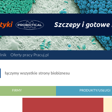
lnik
Oferty pracy Pracuj.pl
łączymy wszystkie strony biobiznesu
FIRMY
PRODUKTY/USŁUGI