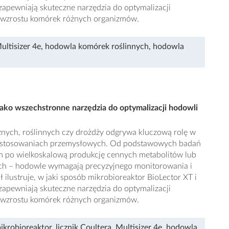
 zapewniają skuteczne narzędzia do optymalizacji
 wzrostu komórek różnych organizmów.
ultisizer 4e
,
hodowla komórek roślinnych
,
hodowla
 jako wszechstronne narzędzia do optymalizacji hodowli
nych, roślinnych czy drożdży odgrywa kluczową rolę w
astosowaniach przemysłowych. Od podstawowych badań
m po wielkoskalową produkcję cennych metabolitów lub
ach – hodowle wymagają precyzyjnego monitorowania i
uł ilustruje, w jaki sposób mikrobioreaktor BioLector XT i
 zapewniają skuteczne narzędzia do optymalizacji
 wzrostu komórek różnych organizmów.
ikrobioreaktor
,
licznik Coultera
,
Multisizer 4e
,
hodowla