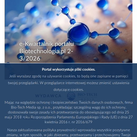
e-Kwartalnik portalu
Biotechnologia.pl 2-
3/2026
Portal wykorzystuje pliki cookies.
Jeśli wyrażasz zgodę na używanie cookies, to będą one zapisane w pamięci
twojej przeglądarki. W przeglądarce internetowej możesz zmienić ustawienia
dotyczące cookies.
WYDAWCA
Mając na względzie ochronę i bezpieczeństwo Twoich danych osobowych, firma
Bio-Tech Media sp. z o.o., przykładając szczególną wagę do ich ochrony,
dostosowała swoje zasady ich przetwarzania do obowiązującego od dnia 25
maja 2018 roku Rozporządzenia Parlamentu Europejskiego i Rady (UE) z dnia 27
PARTNERZY
kwietnia 2016 r. nr 2016/679
Nasza zaktualizowana polityka prywatności wprowadza wszystkie pozytywne
zmiany, w tym sposób, w jaki zbieramy, przetwarzamy i przechowujemy Twoje