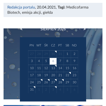
Redakcja portalu
, 20.04.2021
,
Tagi:
Medicofarma
Biotech
,
emisja akcji
,
giełda
PREVIOUS
NEXT
SIERPIEŃ 2026
PN
WT
ŚR
CZ
PT
SB
ND
27
28
29
30
31
1
2
3
4
5
6
7
8
9
10
11
12
13
14
15
16
17
18
19
20
21
22
23
24
25
26
27
28
29
30
31
1
2
3
4
5
6