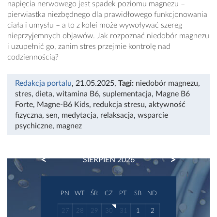
napięcia nerwowego jest spadek poziomu magnezu –
pierwiastka niezbędnego dla prawidłowego funkcjonowania
ciała i umysłu – a to z kolei może wywoływać szereg
nieprzyjemnych objawów. Jak rozpoznać niedobór magnezu
i uzupełnić go, zanim stres przejmie kontrolę nad
codziennością?
Redakcja portalu
, 21.05.2025
,
Tagi:
niedobór magnezu
,
stres
,
dieta
,
witamina B6
,
suplementacja
,
Magne B6
Forte
,
Magne-B6 Kids
,
redukcja stresu
,
aktywność
fizyczna
,
sen
,
medytacja
,
relaksacja
,
wsparcie
psychiczne
,
magnez
PREVIOUS
NEXT
SIERPIEŃ 2026
PN
WT
ŚR
CZ
PT
SB
ND
27
28
29
30
31
1
2