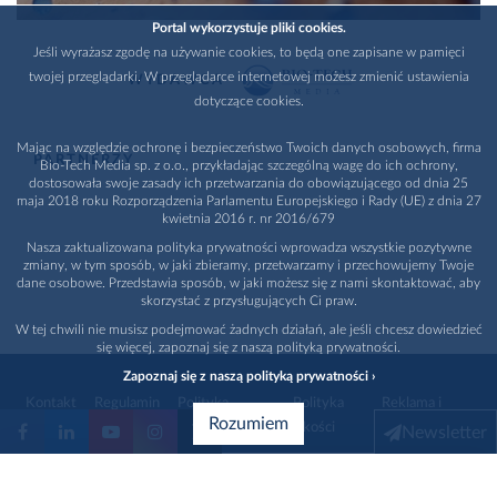
Portal wykorzystuje pliki cookies.
Jeśli wyrażasz zgodę na używanie cookies, to będą one zapisane w pamięci
twojej przeglądarki. W przeglądarce internetowej możesz zmienić ustawienia
WYDAWCA
dotyczące cookies.
Mając na względzie ochronę i bezpieczeństwo Twoich danych osobowych, firma
PARTNERZY
Bio-Tech Media sp. z o.o., przykładając szczególną wagę do ich ochrony,
dostosowała swoje zasady ich przetwarzania do obowiązującego od dnia 25
maja 2018 roku Rozporządzenia Parlamentu Europejskiego i Rady (UE) z dnia 27
kwietnia 2016 r. nr 2016/679
Nasza zaktualizowana polityka prywatności wprowadza wszystkie pozytywne
zmiany, w tym sposób, w jaki zbieramy, przetwarzamy i przechowujemy Twoje
dane osobowe. Przedstawia sposób, w jaki możesz się z nami skontaktować, aby
skorzystać z przysługujących Ci praw.
W tej chwili nie musisz podejmować żadnych działań, ale jeśli chcesz dowiedzieć
się więcej, zapoznaj się z naszą polityką prywatności.
Zapoznaj się z naszą polityką prywatności ›
Kontakt
Regulamin
Polityka
Polityka
Reklama i
Rozumiem
prywatności
jakości
promocja
Newsletter
1996 - 2026
Bio-Tech Media
. Wszystkie prawa zastrzeżone
Wybierz branżę