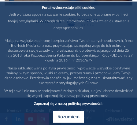
Portal wykorzystuje pliki cookies.
Jeśli wyrażasz zgodę na używanie cookies, to będą one zapisane w pamięci
twojej przeglądarki. W przeglądarce internetowej możesz zmienić ustawienia
WYDAWCA
dotyczące cookies.
Mając na względzie ochronę i bezpieczeństwo Twoich danych osobowych, firma
PARTNERZY
Bio-Tech Media sp. z o.o., przykładając szczególną wagę do ich ochrony,
dostosowała swoje zasady ich przetwarzania do obowiązującego od dnia 25
maja 2018 roku Rozporządzenia Parlamentu Europejskiego i Rady (UE) z dnia 27
kwietnia 2016 r. nr 2016/679
Nasza zaktualizowana polityka prywatności wprowadza wszystkie pozytywne
zmiany, w tym sposób, w jaki zbieramy, przetwarzamy i przechowujemy Twoje
dane osobowe. Przedstawia sposób, w jaki możesz się z nami skontaktować, aby
skorzystać z przysługujących Ci praw.
W tej chwili nie musisz podejmować żadnych działań, ale jeśli chcesz dowiedzieć
się więcej, zapoznaj się z naszą polityką prywatności.
Zapoznaj się z naszą polityką prywatności ›
Kontakt
Regulamin
Polityka
Polityka
Reklama i
Rozumiem
prywatności
jakości
promocja
Newsletter
1996 - 2026
Bio-Tech Media
. Wszystkie prawa zastrzeżone
Wybierz branżę