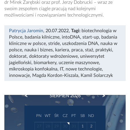
dr Mirek Zarębski oraz prof. Jerzy Dobrucki – wraz ze
swoim zespołem ciągle pracują nad kolejnymi
możliwościami i rozwiązaniami technologicznymi.
Patrycja Jaromin
, 20.07.2022
,
Tagi:
biotechnologia w
Polsce
,
badania kilniczne
,
intoDNA
,
start-up
,
badania
kliniczne w polsce
,
stride
,
uszkodzenia DNA
,
nauka w
polsce
,
nauka i biznes
,
kariera
,
praca
,
staż
,
praktyki
,
doktorat
,
doktoraty wdrożeniowe
,
uniwersytet
jagielloński
,
biomarkery
,
uczenie maszynowe
,
mikroskopia konfokalna
,
IT
,
nowe technologie
,
innowacje
,
Magda Kordon-Kiszala
,
Kamil Solarczyk
PREVIOUS
NEXT
SIERPIEŃ 2026
PN
WT
ŚR
CZ
PT
SB
ND
27
28
29
30
31
1
2