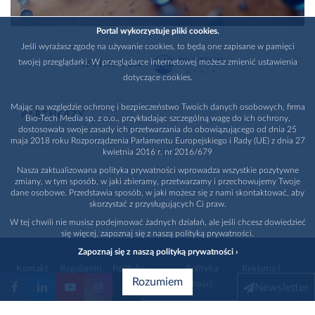
Portal wykorzystuje pliki cookies.
Jeśli wyrażasz zgodę na używanie cookies, to będą one zapisane w pamięci
twojej przeglądarki. W przeglądarce internetowej możesz zmienić ustawienia
WYDAWCA
dotyczące cookies.
Mając na względzie ochronę i bezpieczeństwo Twoich danych osobowych, firma
PARTNERZY
Bio-Tech Media sp. z o.o., przykładając szczególną wagę do ich ochrony,
dostosowała swoje zasady ich przetwarzania do obowiązującego od dnia 25
maja 2018 roku Rozporządzenia Parlamentu Europejskiego i Rady (UE) z dnia 27
kwietnia 2016 r. nr 2016/679
Nasza zaktualizowana polityka prywatności wprowadza wszystkie pozytywne
zmiany, w tym sposób, w jaki zbieramy, przetwarzamy i przechowujemy Twoje
dane osobowe. Przedstawia sposób, w jaki możesz się z nami skontaktować, aby
skorzystać z przysługujących Ci praw.
W tej chwili nie musisz podejmować żadnych działań, ale jeśli chcesz dowiedzieć
się więcej, zapoznaj się z naszą polityką prywatności.
Zapoznaj się z naszą polityką prywatności ›
Kontakt
Regulamin
Polityka
Polityka
Reklama i
Rozumiem
prywatności
jakości
promocja
Newsletter
1996 - 2026
Bio-Tech Media
. Wszystkie prawa zastrzeżone