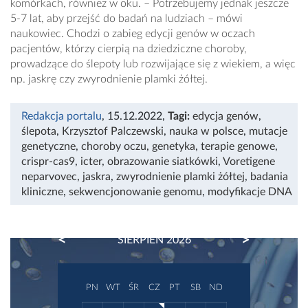
komórkach, również w oku. – Potrzebujemy jednak jeszcze
5-7 lat, aby przejść do badań na ludziach – mówi
naukowiec. Chodzi o zabieg edycji genów w oczach
pacjentów, którzy cierpią na dziedziczne choroby,
prowadzące do ślepoty lub rozwijające się z wiekiem, a więc
np. jaskrę czy zwyrodnienie plamki żółtej.
Redakcja portalu
, 15.12.2022
,
Tagi:
edycja genów
,
ślepota
,
Krzysztof Palczewski
,
nauka w polsce
,
mutacje
genetyczne
,
choroby oczu
,
genetyka
,
terapie genowe
,
crispr-cas9
,
icter
,
obrazowanie siatkówki
,
Voretigene
neparvovec
,
jaskra
,
zwyrodnienie plamki żółtej
,
badania
kliniczne
,
sekwencjonowanie genomu
,
modyfikacje DNA
PREVIOUS
NEXT
SIERPIEŃ 2026
PN
WT
ŚR
CZ
PT
SB
ND