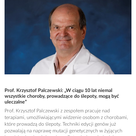
Prof. Krzysztof Palczewski: „W ciągu 10 lat niemal
wszystkie choroby, prowadzące do ślepoty, mogą być
uleczalne”
Prof. Krzysztof Palczewski z zespołem pracuje nad
terapiami, umożliwiającymi widzenie osobom z chorobami,
które prowadzą do ślepoty. Techniki edycji genów już
pozwalają na naprawę mutacji genetycznych w żyjących