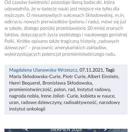
Od czasów świetności pozostaje ikoną badaczki, która
udowodniła, że w świecie nauki jest miejsce nie tylko dla
mężczyzn. O niesamowitych sukcesach Skłodowskiej, m.in.
odkryciu nowych pierwiastków (polonu i radu), mówi się już
w szkole, dlatego poniżej przedstawiono 20 mniej znanych
faktów, dotyczących życia osobistego i naukowego genialnej
Polki. Krótko opisano także tragiczną historię „radowych
dziewczyn” – pracownic amerykańskich zakładów,
wykorzystujących potencjał promieniotwórczego radu.
Magdalena Ulanowska-Wrzeszcz
, 07.11.2021
,
Tagi:
Maria Skłodowska-Curie
,
Piotr Curie
,
Albert Einstein
,
Henri Bequerel
,
Bronisława Skłodowska
,
promieniotwórczość
,
polon
,
rad
,
Instytut radowy
,
nagroda nobla
,
Irene Joliot- Curie
,
kobieta w nauce
,
uran
,
radowe dziewczyny
,
radioaktywność
,
narodowy
instytut onkologii
PREVIOUS
NEXT
SIERPIEŃ 2026