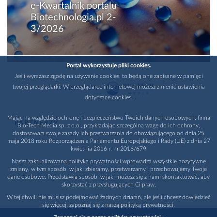
e-Kwartalnik portalu
Biotechnologia.pl 2-
3/2026
Portal wykorzystuje pliki cookies.
Jeśli wyrażasz zgodę na używanie cookies, to będą one zapisane w pamięci
twojej przeglądarki. W przeglądarce internetowej możesz zmienić ustawienia
WYDAWCA
dotyczące cookies.
Mając na względzie ochronę i bezpieczeństwo Twoich danych osobowych, firma
PARTNERZY
Bio-Tech Media sp. z o.o., przykładając szczególną wagę do ich ochrony,
dostosowała swoje zasady ich przetwarzania do obowiązującego od dnia 25
maja 2018 roku Rozporządzenia Parlamentu Europejskiego i Rady (UE) z dnia 27
kwietnia 2016 r. nr 2016/679
Nasza zaktualizowana polityka prywatności wprowadza wszystkie pozytywne
zmiany, w tym sposób, w jaki zbieramy, przetwarzamy i przechowujemy Twoje
dane osobowe. Przedstawia sposób, w jaki możesz się z nami skontaktować, aby
skorzystać z przysługujących Ci praw.
W tej chwili nie musisz podejmować żadnych działań, ale jeśli chcesz dowiedzieć
się więcej, zapoznaj się z naszą polityką prywatności.