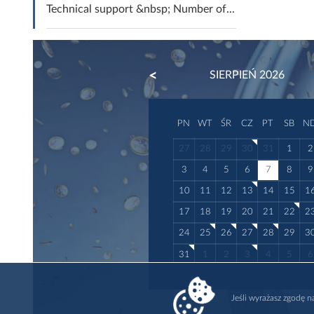
Technical support &nbsp; Number of...
PREVIOUS
SIERPIEŃ 2026
PN
WT
ŚR
CZ
PT
SB
N
27
28
29
30
31
1
2
3
4
5
6
7
8
9
10
11
12
13
14
15
1
17
18
19
20
21
22
2
24
25
26
27
28
29
3
31
1
2
3
4
5
6
Jeśli wyrażasz zgodę 