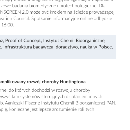
otażowe badania biomedyczne i biotechnologiczne. Dla
NSCREEN 2.0 może być krokiem na ścieżce prowadzącej
tion Council. Spotkanie informacyjne online odbędzie
. 16:00.
aż
,
Proof of Concept
,
Instytut Chemii Bioorganicznej
e
,
infrastruktura badawcza
,
doradztwo
,
nauka w Polsce
,
komplikowany rozwój choroby Huntingtona
rne, do których dochodzi w rozwoju choroby
wszystkim systemów sterujących działaniem innych
. Agnieszki Fiszer z Instytutu Chemii Bioorganicznej PAN.
ię, konieczne jest lepsze zrozumienie roli tych