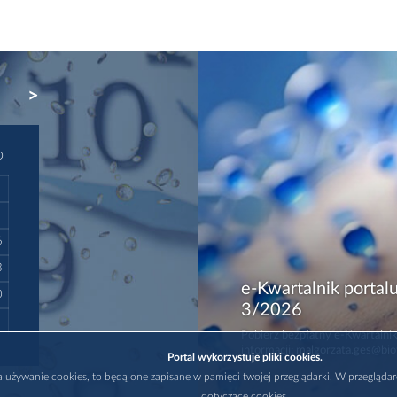
NEXT
D
6
3
e-Kwartalnik portalu
0
3/2026
Pobierz bezpłatny e-Kwartalnik
informacji: malgorzata.ges@bio
Portal wykorzystuje pliki cookies.
na używanie cookies, to będą one zapisane w pamięci twojej przeglądarki. W przegląda
dotyczące cookies.