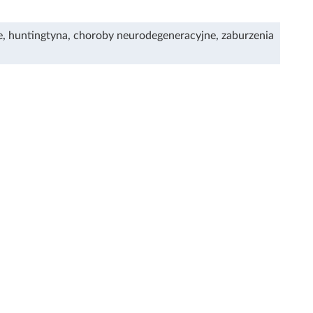
e
,
huntingtyna
,
choroby neurodegeneracyjne
,
zaburzenia