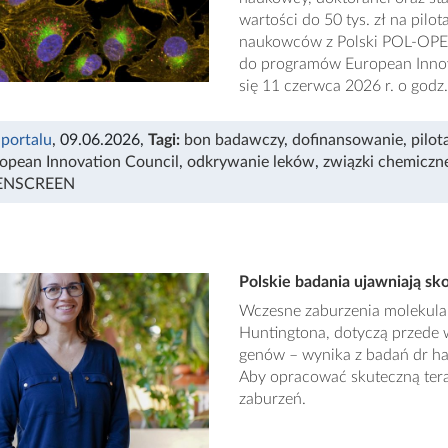
wartości do 50 tys. zł na pil
naukowców z Polski POL-OPE
do programów European Innova
się 11 czerwca 2026 r. o godz
 portalu
, 09.06.2026
,
Tagi:
bon badawczy
,
dofinansowanie
,
pilot
opean Innovation Council
,
odkrywanie leków
,
związki chemiczn
ENSCREEN
Polskie badania ujawniają s
Wczesne zaburzenia molekula
Huntingtona, dotyczą przede 
genów – wynika z badań dr hab
Aby opracować skuteczną terap
zaburzeń.