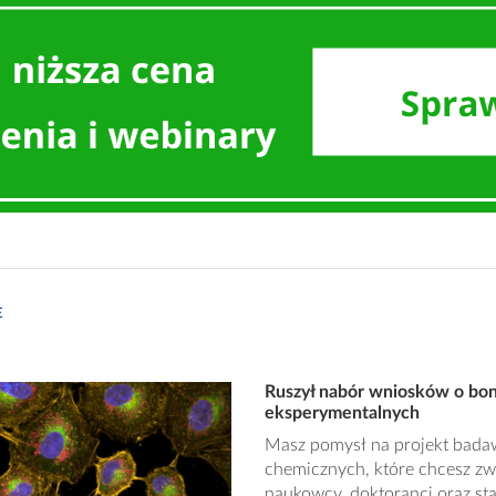
E
Ruszył nabór wniosków o bon
eksperymentalnych
Masz pomysł na projekt badaw
chemicznych, które chcesz zw
naukowcy, doktoranci oraz st