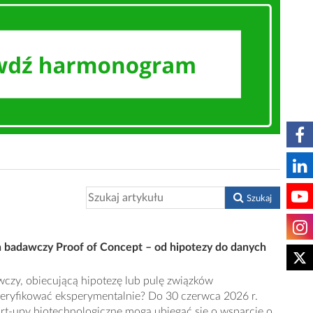
Szukaj
 badawczy Proof of Concept – od hipotezy do danych
czy, obiecującą hipotezę lub pulę związków
eryfikować eksperymentalnie? Do 30 czerwca 2026 r.
art-upy biotechnologiczne mogą ubiegać się o wsparcie o