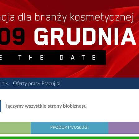
lnik
Oferty pracy Pracuj.pl
łączymy wszystkie strony biobiznesu
PRODUKTY/USŁUGI