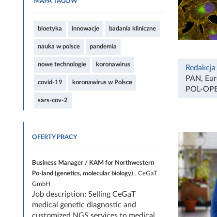
MAPA TAGÓW
bioetyka
innowacje
badania kliniczne
nauka w polsce
pandemia
nowe technologie
koronawirus
Redakcja
PAN
,
Eur
covid-19
koronawirus w Polsce
POL-OP
sars-cov-2
OFERTY PRACY
Business Manager / KAM for Northwestern
Po-land (genetics, molecular biology)
, CeGaT
GmbH
Job description: Selling CeGaT
medical genetic diagnostic and
customized NGS services to medical