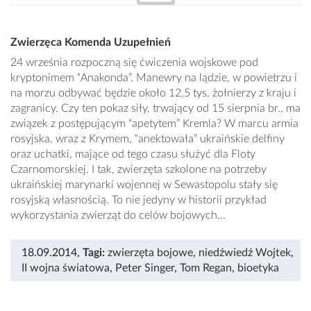
Zwierzęca Komenda Uzupełnień
24 września rozpoczną się ćwiczenia wojskowe pod
kryptonimem “Anakonda”. Manewry na lądzie, w powietrzu i
na morzu odbywać będzie około 12,5 tys. żołnierzy z kraju i
zagranicy. Czy ten pokaz siły, trwający od 15 sierpnia br., ma
związek z postępującym “apetytem” Kremla? W marcu armia
rosyjska, wraz z Krymem, “anektowała” ukraińskie delfiny
oraz uchatki, mające od tego czasu służyć dla Floty
Czarnomorskiej. I tak, zwierzęta szkolone na potrzeby
ukraińskiej marynarki wojennej w Sewastopolu stały się
rosyjską własnością. To nie jedyny w historii przykład
wykorzystania zwierząt do celów bojowych...
18.09.2014
,
Tagi:
zwierzęta bojowe
,
niedźwiedź Wojtek
,
II wojna światowa
,
Peter Singer
,
Tom Regan
,
bioetyka