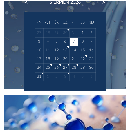
PREVIOUS
NEXT
SIERPIEŃ 2026
PN
WT
ŚR
CZ
PT
SB
ND
27
28
29
30
31
1
2
3
4
5
6
7
8
9
10
11
12
13
14
15
16
17
18
19
20
21
22
23
24
25
26
27
28
29
30
31
1
2
3
4
5
6