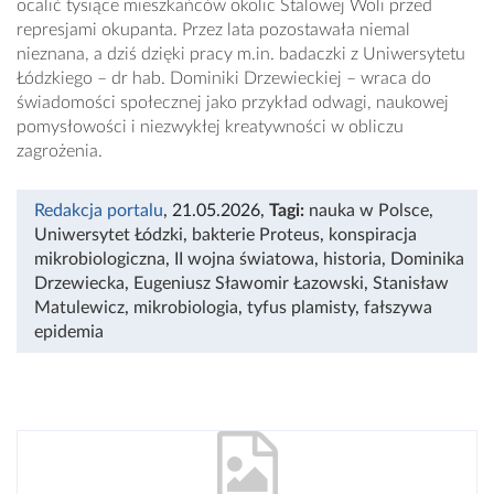
ocalić tysiące mieszkańców okolic Stalowej Woli przed
represjami okupanta. Przez lata pozostawała niemal
nieznana, a dziś dzięki pracy m.in. badaczki z Uniwersytetu
Łódzkiego – dr hab. Dominiki Drzewieckiej – wraca do
świadomości społecznej jako przykład odwagi, naukowej
pomysłowości i niezwykłej kreatywności w obliczu
zagrożenia.
Redakcja portalu
, 21.05.2026
,
Tagi:
nauka w Polsce
,
Uniwersytet Łódzki
,
bakterie Proteus
,
konspiracja
mikrobiologiczna
,
II wojna światowa
,
historia
,
Dominika
Drzewiecka
,
Eugeniusz Sławomir Łazowski
,
Stanisław
Matulewicz
,
mikrobiologia
,
tyfus plamisty
,
fałszywa
epidemia