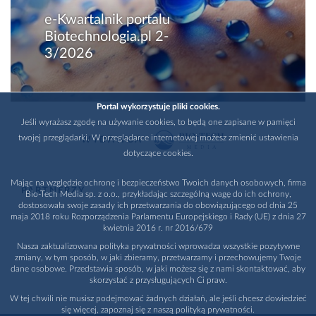
e-Kwartalnik portalu
Biotechnologia.pl 2-
3/2026
Portal wykorzystuje pliki cookies.
Jeśli wyrażasz zgodę na używanie cookies, to będą one zapisane w pamięci
twojej przeglądarki. W przeglądarce internetowej możesz zmienić ustawienia
WYDAWCA
dotyczące cookies.
Mając na względzie ochronę i bezpieczeństwo Twoich danych osobowych, firma
PARTNERZY
Bio-Tech Media sp. z o.o., przykładając szczególną wagę do ich ochrony,
dostosowała swoje zasady ich przetwarzania do obowiązującego od dnia 25
maja 2018 roku Rozporządzenia Parlamentu Europejskiego i Rady (UE) z dnia 27
kwietnia 2016 r. nr 2016/679
Nasza zaktualizowana polityka prywatności wprowadza wszystkie pozytywne
zmiany, w tym sposób, w jaki zbieramy, przetwarzamy i przechowujemy Twoje
dane osobowe. Przedstawia sposób, w jaki możesz się z nami skontaktować, aby
skorzystać z przysługujących Ci praw.
W tej chwili nie musisz podejmować żadnych działań, ale jeśli chcesz dowiedzieć
się więcej, zapoznaj się z naszą polityką prywatności.