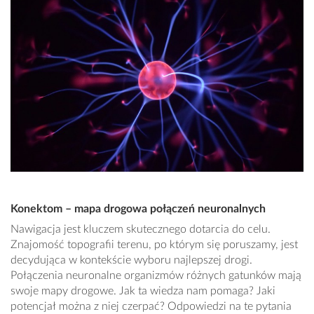
Konektom – mapa drogowa połączeń neuronalnych
Nawigacja jest kluczem skutecznego dotarcia do celu.
Znajomość topografii terenu, po którym się poruszamy, jest
decydująca w kontekście wyboru najlepszej drogi.
Połączenia neuronalne organizmów różnych gatunków mają
swoje mapy drogowe. Jak ta wiedza nam pomaga? Jaki
potencjał można z niej czerpać? Odpowiedzi na te pytania