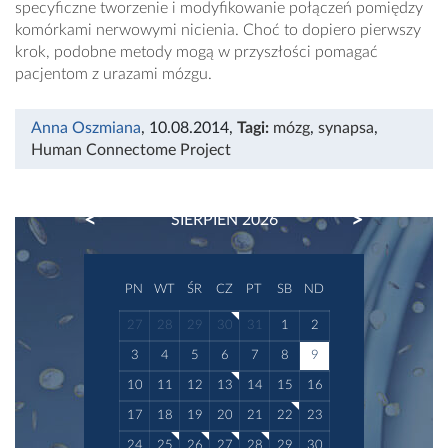
specyficzne tworzenie i modyfikowanie połączeń pomiędzy
komórkami nerwowymi nicienia. Choć to dopiero pierwszy
krok, podobne metody mogą w przyszłości pomagać
pacjentom z urazami mózgu.
Anna Oszmiana
, 10.08.2014
,
Tagi:
mózg
,
synapsa
,
Human Connectome Project
PREVIOUS
NEXT
SIERPIEŃ 2026
PN
WT
ŚR
CZ
PT
SB
ND
27
28
29
30
31
1
2
3
4
5
6
7
8
9
10
11
12
13
14
15
16
17
18
19
20
21
22
23
24
25
26
27
28
29
30