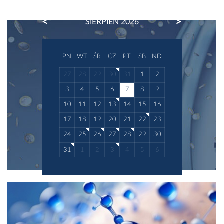
PREVIOUS
NEXT
SIERPIEŃ 2026
PN
WT
ŚR
CZ
PT
SB
ND
27
28
29
30
31
1
2
3
4
5
6
7
8
9
10
11
12
13
14
15
16
17
18
19
20
21
22
23
24
25
26
27
28
29
30
31
1
2
3
4
5
6