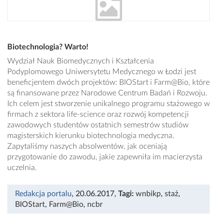
Biotechnologia? Warto!
Wydział Nauk Biomedycznych i Kształcenia
Podyplomowego Uniwersytetu Medycznego w Łodzi jest
beneficjentem dwóch projektów: BIOStart i Farm@Bio, które
są finansowane przez Narodowe Centrum Badań i Rozwoju.
Ich celem jest stworzenie unikalnego programu stażowego w
firmach z sektora life-science oraz rozwój kompetencji
zawodowych studentów ostatnich semestrów studiów
magisterskich kierunku biotechnologia medyczna.
Zapytaliśmy naszych absolwentów, jak oceniają
przygotowanie do zawodu, jakie zapewniła im macierzysta
uczelnia.
Redakcja portalu
, 20.06.2017
,
Tagi:
wnbikp
,
staż
,
BIOStart
,
Farm@Bio
,
ncbr