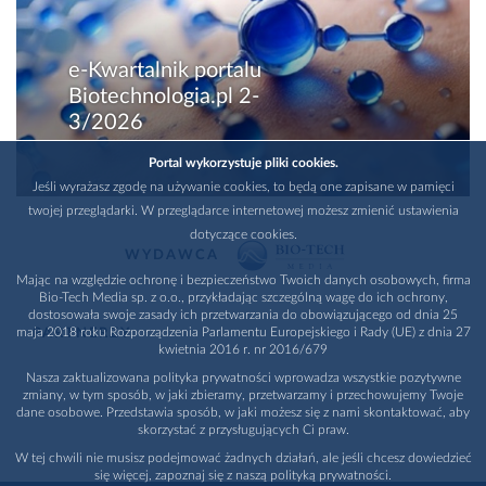
e-Kwartalnik portalu
Biotechnologia.pl 2-
3/2026
Portal wykorzystuje pliki cookies.
Jeśli wyrażasz zgodę na używanie cookies, to będą one zapisane w pamięci
twojej przeglądarki. W przeglądarce internetowej możesz zmienić ustawienia
dotyczące cookies.
WYDAWCA
Mając na względzie ochronę i bezpieczeństwo Twoich danych osobowych, firma
Bio-Tech Media sp. z o.o., przykładając szczególną wagę do ich ochrony,
dostosowała swoje zasady ich przetwarzania do obowiązującego od dnia 25
maja 2018 roku Rozporządzenia Parlamentu Europejskiego i Rady (UE) z dnia 27
PARTNERZY
kwietnia 2016 r. nr 2016/679
Nasza zaktualizowana polityka prywatności wprowadza wszystkie pozytywne
zmiany, w tym sposób, w jaki zbieramy, przetwarzamy i przechowujemy Twoje
dane osobowe. Przedstawia sposób, w jaki możesz się z nami skontaktować, aby
skorzystać z przysługujących Ci praw.
W tej chwili nie musisz podejmować żadnych działań, ale jeśli chcesz dowiedzieć
się więcej, zapoznaj się z naszą polityką prywatności.