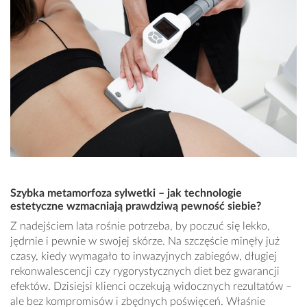
Szybka metamorfoza sylwetki – jak technologie
estetyczne wzmacniają prawdziwą pewność siebie?
Z nadejściem lata rośnie potrzeba, by poczuć się lekko,
jędrnie i pewnie w swojej skórze. Na szczęście minęły już
czasy, kiedy wymagało to inwazyjnych zabiegów, długiej
rekonwalescencji czy rygorystycznych diet bez gwarancji
efektów. Dzisiejsi klienci oczekują widocznych rezultatów –
ale bez kompromisów i zbędnych poświęceń. Właśnie