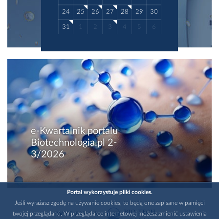
24
25
26
27
28
29
30
31
1
2
3
4
5
6
e-Kwartalnik portalu
Biotechnologia.pl 2-
3/2026
Portal wykorzystuje pliki cookies.
Jeśli wyrażasz zgodę na używanie cookies, to będą one zapisane w pamięci
twojej przeglądarki. W przeglądarce internetowej możesz zmienić ustawienia
WYDAWCA