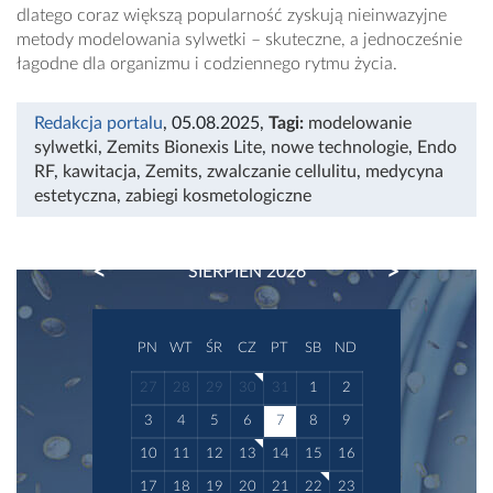
dlatego coraz większą popularność zyskują nieinwazyjne
metody modelowania sylwetki – skuteczne, a jednocześnie
łagodne dla organizmu i codziennego rytmu życia.
Redakcja portalu
, 05.08.2025
,
Tagi:
modelowanie
sylwetki
,
Zemits Bionexis Lite
,
nowe technologie
,
Endo
RF
,
kawitacja
,
Zemits
,
zwalczanie cellulitu
,
medycyna
estetyczna
,
zabiegi kosmetologiczne
PREVIOUS
NEXT
SIERPIEŃ 2026
PN
WT
ŚR
CZ
PT
SB
ND
27
28
29
30
31
1
2
3
4
5
6
7
8
9
10
11
12
13
14
15
16
17
18
19
20
21
22
23