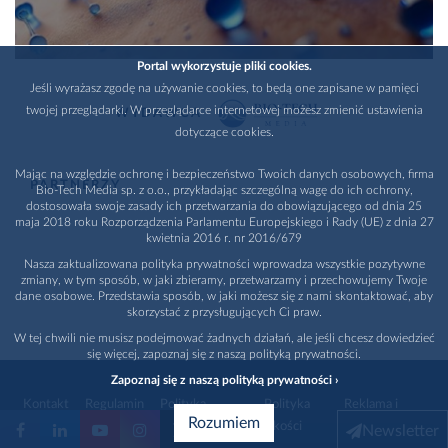
Portal wykorzystuje pliki cookies.
Jeśli wyrażasz zgodę na używanie cookies, to będą one zapisane w pamięci
twojej przeglądarki. W przeglądarce internetowej możesz zmienić ustawienia
WYDAWCA
dotyczące cookies.
Mając na względzie ochronę i bezpieczeństwo Twoich danych osobowych, firma
PARTNERZY
Bio-Tech Media sp. z o.o., przykładając szczególną wagę do ich ochrony,
dostosowała swoje zasady ich przetwarzania do obowiązującego od dnia 25
maja 2018 roku Rozporządzenia Parlamentu Europejskiego i Rady (UE) z dnia 27
kwietnia 2016 r. nr 2016/679
Nasza zaktualizowana polityka prywatności wprowadza wszystkie pozytywne
zmiany, w tym sposób, w jaki zbieramy, przetwarzamy i przechowujemy Twoje
dane osobowe. Przedstawia sposób, w jaki możesz się z nami skontaktować, aby
skorzystać z przysługujących Ci praw.
W tej chwili nie musisz podejmować żadnych działań, ale jeśli chcesz dowiedzieć
się więcej, zapoznaj się z naszą polityką prywatności.
Zapoznaj się z naszą polityką prywatności ›
Kontakt
Regulamin
Polityka
Polityka
Reklama i
Rozumiem
prywatności
jakości
promocja
Newsletter