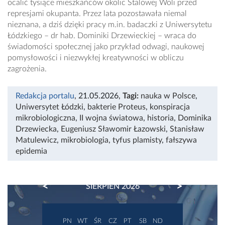
ocalić tysiące mieszkańców okolic Stalowej Woli przed
represjami okupanta. Przez lata pozostawała niemal
nieznana, a dziś dzięki pracy m.in. badaczki z Uniwersytetu
Łódzkiego – dr hab. Dominiki Drzewieckiej – wraca do
świadomości społecznej jako przykład odwagi, naukowej
pomysłowości i niezwykłej kreatywności w obliczu
zagrożenia.
Redakcja portalu
, 21.05.2026
,
Tagi:
nauka w Polsce
,
Uniwersytet Łódzki
,
bakterie Proteus
,
konspiracja
mikrobiologiczna
,
II wojna światowa
,
historia
,
Dominika
Drzewiecka
,
Eugeniusz Sławomir Łazowski
,
Stanisław
Matulewicz
,
mikrobiologia
,
tyfus plamisty
,
fałszywa
epidemia
PREVIOUS
NEXT
SIERPIEŃ 2026
PN
WT
ŚR
CZ
PT
SB
ND