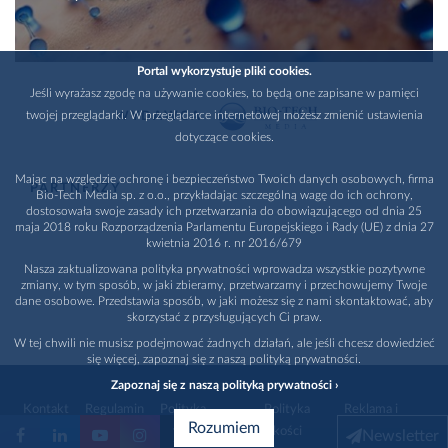
Portal wykorzystuje pliki cookies.
Jeśli wyrażasz zgodę na używanie cookies, to będą one zapisane w pamięci
twojej przeglądarki. W przeglądarce internetowej możesz zmienić ustawienia
WYDAWCA
dotyczące cookies.
Mając na względzie ochronę i bezpieczeństwo Twoich danych osobowych, firma
PARTNERZY
Bio-Tech Media sp. z o.o., przykładając szczególną wagę do ich ochrony,
dostosowała swoje zasady ich przetwarzania do obowiązującego od dnia 25
maja 2018 roku Rozporządzenia Parlamentu Europejskiego i Rady (UE) z dnia 27
kwietnia 2016 r. nr 2016/679
Nasza zaktualizowana polityka prywatności wprowadza wszystkie pozytywne
zmiany, w tym sposób, w jaki zbieramy, przetwarzamy i przechowujemy Twoje
dane osobowe. Przedstawia sposób, w jaki możesz się z nami skontaktować, aby
skorzystać z przysługujących Ci praw.
W tej chwili nie musisz podejmować żadnych działań, ale jeśli chcesz dowiedzieć
się więcej, zapoznaj się z naszą polityką prywatności.
Zapoznaj się z naszą polityką prywatności ›
Kontakt
Regulamin
Polityka
Polityka
Reklama i
Rozumiem
prywatności
jakości
promocja
Newsletter