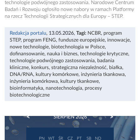
technologie podwójnego zastosowania. Narodowe Centrum
Badań i Rozwoju ogłosiło nowe nabory w ramach Platformy
na rzecz Technologii Strategicznych dla Europy – STEP.
Redakcja portalu
, 13.05.2026
,
Tagi:
NCBR
,
program
STEP
,
program FENG
,
fundusze europejskie
,
innowacje
,
nowe technologie
,
biotechnologia w Polsce
,
dofinansowanie
,
nauka i biznes
,
technologie krytyczne
,
technologie podwójnego zastosowania
,
badania
kliniczne
,
konkurs
,
strategiczna niezależność
,
białka
,
DNA/RNA
,
kultury komórkowe
,
inżynieria tkankowa
,
inżynieria komórkowa
,
kultury tkankowe
,
bioinformatyka
,
nanotechnologia
,
procesy
biotechnologiczne
PREVIOUS
NEXT
SIERPIEŃ 2026
PN
WT
ŚR
CZ
PT
SB
ND