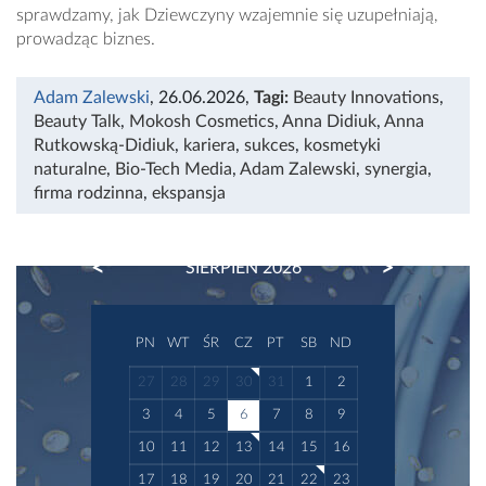
sprawdzamy, jak Dziewczyny wzajemnie się uzupełniają,
prowadząc biznes.
Adam Zalewski
, 26.06.2026
,
Tagi:
Beauty Innovations
,
Beauty Talk
,
Mokosh Cosmetics
,
Anna Didiuk
,
Anna
Rutkowską-Didiuk
,
kariera
,
sukces
,
kosmetyki
naturalne
,
Bio-Tech Media
,
Adam Zalewski
,
synergia
,
firma rodzinna
,
ekspansja
PREVIOUS
NEXT
SIERPIEŃ 2026
PN
WT
ŚR
CZ
PT
SB
ND
27
28
29
30
31
1
2
3
4
5
6
7
8
9
10
11
12
13
14
15
16
17
18
19
20
21
22
23