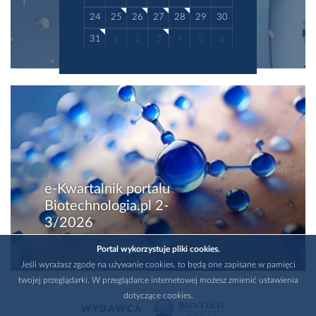
24
25
26
27
28
29
30
31
1
2
3
4
5
6
e-Kwartalnik portalu
Biotechnologia.pl 2-
3/2026
Portal wykorzystuje pliki cookies.
Jeśli wyrażasz zgodę na używanie cookies, to będą one zapisane w pamięci
twojej przeglądarki. W przeglądarce internetowej możesz zmienić ustawienia
dotyczące cookies.
WYDAWCA