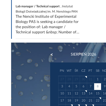
Lab manager / Technical support
, Instytut
Biologii Doświadczalnej im. M. Nenckiego PAN
The Nencki Institute of Experimental
Biology PAS is seeking a candidate for
the position of: Lab manager /
Technical support &nbsp; Number of...
PREVIOUS
SIERPIEŃ 2026
PN
WT
ŚR
CZ
PT
SB
N
27
28
29
30
31
1
2
3
4
5
6
7
8
9
10
11
12
13
14
15
1
17
18
19
20
21
22
2