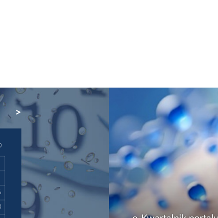
NEXT
D
6
3