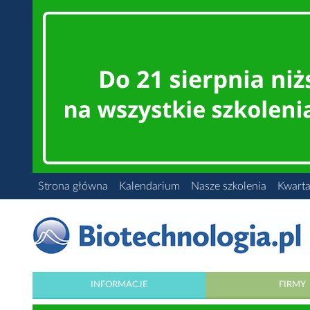
Strona główna
Kalendarium
Nasze szkolenia
Kwarta
INFORMACJE
FIRMY