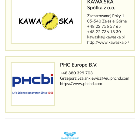
KAWA.SKA
Spółka z o.o.
Zaczarowanej Róży 1
05-540 Zalesie Górne
+48 22 756 57 65
+48 22 736 18 30
kawaska@kawaska.pl
http://www.kawaska.pl/
PHC Europe B.V.
+48 880 399 703
Grzegorz.Szalankiewicz@eu.phchd.com
https://www.phchd.com