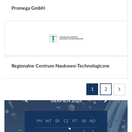
Promega GmbH
Regionalne Centrum Naukowo-Technologiczne
1
2
PREVIOUS
NEXT
SIERPIEŃ 2026
PN
WT
ŚR
CZ
PT
SB
ND
27
28
29
30
31
1
2