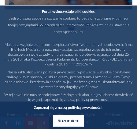
Portal wykorzystuje pliki cookies.
Jeśli wyrażasz zgodę na używanie cookies, to będą one zapisane w pamięci
twojej przeglądarki. W przeglądarce internetowej możesz zmienić ustawienia
WYDAWCA
dotyczące cookies.
Mając na względzie ochronę i bezpieczeństwo Twoich danych osobowych, firma
PARTNERZY
Bio-Tech Media sp. z o.o., przykładając szczególną wagę do ich ochrony,
dostosowała swoje zasady ich przetwarzania do obowiązującego od dnia 25
maja 2018 roku Rozporządzenia Parlamentu Europejskiego i Rady (UE) z dnia 27
kwietnia 2016 r. nr 2016/679
Nasza zaktualizowana polityka prywatności wprowadza wszystkie pozytywne
zmiany, w tym sposób, w jaki zbieramy, przetwarzamy i przechowujemy Twoje
dane osobowe. Przedstawia sposób, w jaki możesz się z nami skontaktować, aby
skorzystać z przysługujących Ci praw.
W tej chwili nie musisz podejmować żadnych działań, ale jeśli chcesz dowiedzieć
się więcej, zapoznaj się z naszą polityką prywatności.
Zapoznaj się z naszą polityką prywatności ›
Kontakt
Regulamin
Polityka
Polityka
Reklama i
Rozumiem
prywatności
jakości
promocja
Newsletter
1996 - 2026
Bio-Tech Media
. Wszystkie prawa zastrzeżone