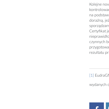
Kolejne no
kontrolowan
na podstawi
doraźną, je
sporządzany
Certyfikat 
nieprawidło
czynnych bę
przygotowan
rezultatu 
[1]
EudraGM
wydanych c