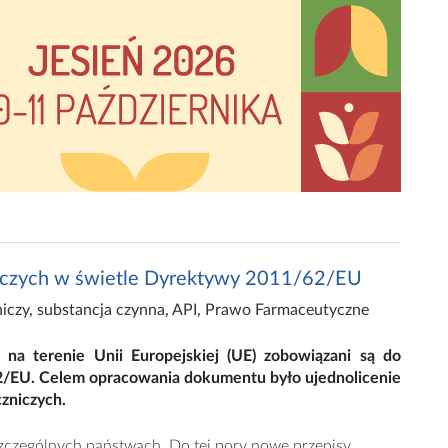
iczych w świetle Dyrektywy 2011/62/EU
niczy
,
substancja czynna
,
API
,
Prawo Farmaceutyczne
na terenie Unii Europejskiej (UE) zobowiązani są do
2/EU. Celem opracowania dokumentu było ujednolicenie
zniczych.
czególnych państwach. Do tej pory nowe przepisy