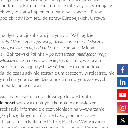
od Komisji Europejskiej termin ostateczny, przypadający
yrektywy zostaną implementowane w ustawie – Prawo
 pod obrady Komitetu do spraw Europejskich. Ustawa
az dystrybucji substancji czynnych (API) będzie
mioty, które rozpoczęły swoją działalność
przed 2 stycznia
tawy, wniosku o wpis do rejestru –
tłumaczy Michał
ski Zakrzewski Palinka –
po tych trzech miesiącach mają
y właściwie. Czyli mamy w sumie pięć miesięcy, w których
nym.
Jeżeli w ciągu tych sześćdziesięciu dni podmiot
a, do czasu gdy nie zostanie umieszczony w rejestrze, nie
dy na kontynuowanie działalności na dotychczasowych
prowadzone w ustawie.
owiązek przesyłania do Głównego Inspektoratu
alności
wraz z aktualnym i kompletnym wykazem
przekazuje informacje o zezwoleniach na wytwarzanie i
ską bazę danych, która nie tylko gromadzi dane
 dotyczące certyfikatów Dobrej Praktyki Wytwarzania.