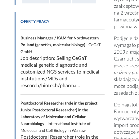
zaakceptowa
na 2 wrześ
farmaceutyc
OFERTY PRACY
powinna we
Podjęcie dz
Business Manager / KAM for Northwestern
wymagało p
Po-land (genetics, molecular biology)
, CeGaT
2013 r. mają
GmbH
Job description: Selling CeGaT
Czarnuch, s
medical genetic diagnostic and
jeszcze sześ
customized NGS services to medical
możemy prow
institutions/MDs and
składający 
research/biotech/pharma...
może podjąć
zasadach z
Postdoctoral Researcher (role in the project
Do najistot
Junior Postdoctoral Researcher) in the
Farmaceuty
Laboratory of Molecular and Cellular
wytwarzan
Neurobiology
, International Institute of
import pro
Molecular and Cell Biology in Warsaw
dotyczące w
Postdoctoral Researcher (role in the