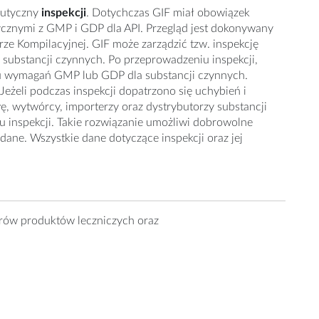
eutyczny
inspekcji
.
Dotychczas GIF miał obowiązek
ycznymi z GMP i GDP dla API. Przegląd jest dokonywany
ze Kompilacyjnej. GIF może zarządzić tzw. inspekcję
u substancji czynnych. Po przeprowadzeniu inspekcji,
eniu wymagań GMP lub GDP dla substancji czynnych.
Jeżeli podczas inspekcji dopatrzono się uchybień i
, wytwórcy, importerzy oraz dystrybutorzy substancji
u inspekcji. Takie rozwiązanie umożliwi dobrowolne
ane. Wszystkie dane dotyczące inspekcji oraz jej
ów produktów leczniczych oraz