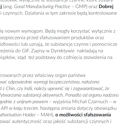
osować wyłącznie te substancje czynne, które zostały
j
(ang
. Good Manufacturing Practice
– GMP) oraz
Dobrej
i czynnych. Działania w tym zakresie będą kontrolowane
się nowym wymogom. Będą mogły korzystać wyłącznie z
bezpieczenia przed sfałszowaniem produktów oraz
idłowości lub uznają, że substancje czynne i pomocnicze
rzeżenia do GIF. Zapisy w Dyrektywie nakładają na
ązków, stąd też podstawy do cofnięcia zezwolenia na
trowanych przez właściwy organ państwa
ować odpowiednie wymogi bezpieczeństwa, nałożono
d z Chin, czy Indii, należy upewnić się i zagwarantować, że
ytwarzania substancji aktywnych. Ponadto od organu nadzoru
 zgodnie z unijnym prawem
– wyjaśnia Michał Czarnuch –
w
API w kraju trzecim
. Następna zmiana dotyczy obowiązku
thorisation Holder
– MAH),
o możliwości sfałszowania
ować autentyczność oraz jakość substancji czynnych i