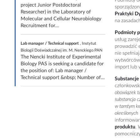
Podmioty od
project Junior Postdoctoral
sporządzon
Researcher) in the Laboratory of
Praktyki D
Molecular and Cellular Neurobiology
na zasadac
Recruitment for...
Podmioty 
usług zare
Lab manager / Technical support
, Instytut
prowadzić e
Biologii Doświadczalnej im. M. Nenckiego PAN
nie spełnia
The Nencki Institute of Experimental
wytwórców 
Biology PAS is seeking a candidate for
import lub 
the position of: Lab manager /
Technical support &nbsp; Number of...
Substancje
członkowsk
obowiązek tak
substancja 
w tamtym kra
określonych
informowani
produktu
. 
pomocnicz