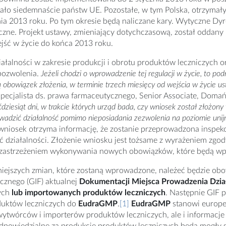
ło siedemnaście państw UE. Pozostałe, w tym Polska, otrzymały 
nia 2013 roku. Po tym okresie będą naliczane kary. Wytyczne D
zne. Projekt ustawy, zmieniający dotychczasową, został oddany
jść w życie do końca 2013 roku.
iałalności w zakresie produkcji i obrotu produktów leczniczych or
ozwolenia.
Jeżeli chodzi o wprowadzenie tej regulacji w życie, to pod
 obowiązek złożenia, w terminie trzech miesięcy od wejścia w życie us
pecjalista ds. prawa farmaceutycznego, Senior Associate, Domań
ćdziesiąt dni, w trakcie których urząd bada, czy wniosek został złożon
adzić działalność pomimo nieposiadania zezwolenia na poziomie unij
wniosek otrzyma informację, że zostanie przeprowadzona inspekcj
 działalności. Złożenie wniosku jest tożsame z wyrażeniem zgo
 zastrzeżeniem wykonywania nowych obowiązków, które będą w
niejszych zmian, które zostaną wprowadzone, należeć będzie ob
cznego (GIF) aktualnej
Dokumentacji Miejsca Prowadzenia Dział
ych
lub importowanych produktów leczniczych
. Następnie GIF 
duktów leczniczych do
EudraGMP
.
[1]
EudraGMP
stanowi europej
ytwórców i importerów produktów leczniczych, ale i informacje