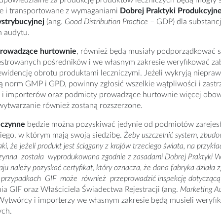
powiedzialne za produkcję produktów leczniczych będą mogły st
e i transportowane z wymaganiami
Dobrej Praktyki Produkcyjne
ystrybucyjnej
(ang.
Good Distribution Practice
– GDP) dla substancj
h audytu.
prowadzące hurtownie
, również będą musiały podporządkować 
jestrowanych pośredników i we własnym zakresie weryfikować za
widencję obrotu produktami leczniczymi. Jeżeli wykryją niepraw
ją norm GMP i GPD, powinny zgłosić wszelkie wątpliwości i zast
i importerów oraz podmioty prowadzące hurtownie więcej obowi
wytwarzanie również zostaną rozszerzone.
 czynne
będzie można pozyskiwać jedynie od podmiotów zarejes
iego, w którym mają swoją siedzibę.
Żeby uszczelnić system, zbud
i, że jeżeli produkt jest ściągany z krajów trzeciego świata, na przykła
czynna została wyprodukowana zgodnie z zasadami Dobrej Praktyki W
ju należy pozyskać certyfikat, który oznacza, że dana fabryka działa
 przypadkach GIF może również przeprowadzić inspekcję dotyczącą 
a GIF oraz Właściciela Świadectwa Rejestracji (ang.
Marketing Au
Wytwórcy i importerzy we własnym zakresie będą musieli weryfik
ych.