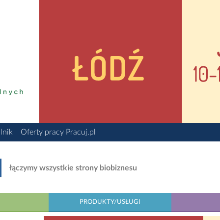
lnik
Oferty pracy Pracuj.pl
łączymy wszystkie strony biobiznesu
PRODUKTY/USŁUGI