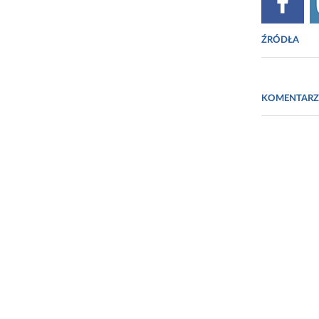
ŹRÓDŁA
Dyrektywa Pa
kodeksu odno
KOMENTARZ
leczniczych 