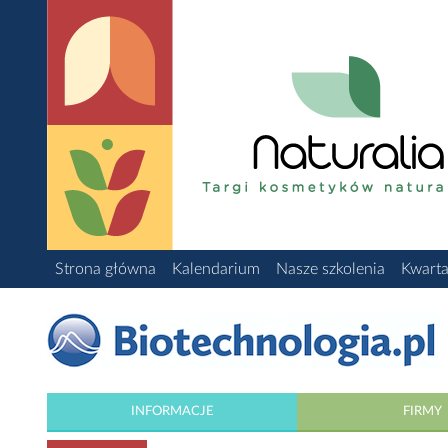
Strona główna
Kalendarium
Nasze szkolenia
Kwarta
INFORMACJE
FIRMY