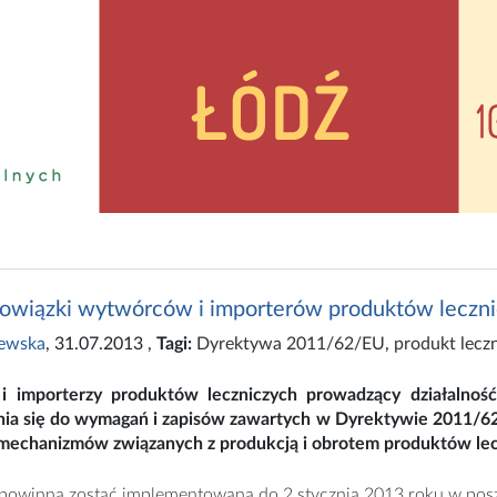
wiązki wytwórców i importerów produktów leczn
zewska
, 31.07.2013
,
Tagi:
Dyrektywa 2011/62/EU
,
produkt lecz
 importerzy produktów leczniczych prowadzący działalność 
ia się do wymagań i zapisów zawartych w Dyrektywie 2011/6
 mechanizmów związanych z produkcją i obrotem produktów lec
powinna zostać implementowana do 2 stycznia 2013 roku w posz