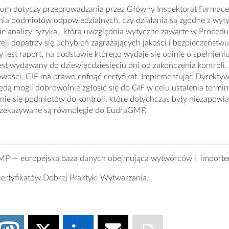
vum dotyczy przeprowadzania przez Główny Inspektorat Farmac
ia podmiotów odpowiedzialnych, czy działania są zgodne z wyt
e analizy ryzyka, która uwzględnia wytyczne zawarte w Procedur
żeli dopatrzy się uchybień zagrażających jakości i bezpieczeństw
 jest raport, na podstawie którego wydaje się opinię o spełni
jest wydawany do dziewięćdziesięciu dni od zakończenia kontroli. 
wości, GIF ma prawo cofnąć certyfikat. Implementując Dyrektywę
dą mogli dobrowolnie zgłosić się do GIF w celu ustalenia termin
ie się podmiotów do kontroli, które dotychczas były niezapowiad
przekazywane są równolegle do EudraGMP.
P — europejska baza danych obejmująca wytwórców i importer
ertyfikatów Dobrej Praktyki Wytwarzania.