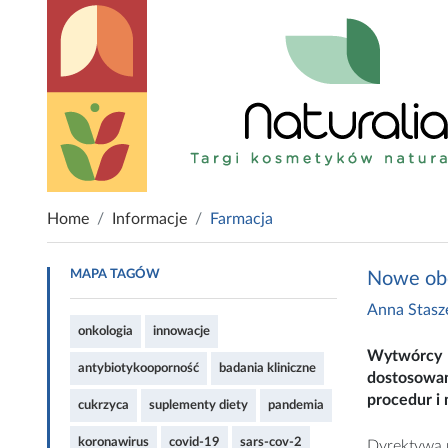
Home
Informacje
Farmacja
MAPA TAGÓW
Nowe obo
Anna Stas
onkologia
innowacje
Wytwórcy i
antybiotykooporność
badania kliniczne
dostosowan
procedur i
cukrzyca
suplementy diety
pandemia
koronawirus
covid-19
sars-cov-2
Dyrektywa 