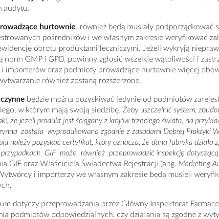
h audytu.
prowadzące hurtownie
, również będą musiały podporządkować 
jestrowanych pośredników i we własnym zakresie weryfikować za
widencję obrotu produktami leczniczymi. Jeżeli wykryją niepraw
ją norm GMP i GPD, powinny zgłosić wszelkie wątpliwości i zast
i importerów oraz podmioty prowadzące hurtownie więcej obowi
wytwarzanie również zostaną rozszerzone.
 czynne
będzie można pozyskiwać jedynie od podmiotów zarejes
iego, w którym mają swoją siedzibę.
Żeby uszczelnić system, zbud
i, że jeżeli produkt jest ściągany z krajów trzeciego świata, na przykła
czynna została wyprodukowana zgodnie z zasadami Dobrej Praktyki W
ju należy pozyskać certyfikat, który oznacza, że dana fabryka działa
 przypadkach GIF może również przeprowadzić inspekcję dotyczącą 
a GIF oraz Właściciela Świadectwa Rejestracji (ang.
Marketing Au
Wytwórcy i importerzy we własnym zakresie będą musieli weryfik
ych.
vum dotyczy przeprowadzania przez Główny Inspektorat Farmac
ia podmiotów odpowiedzialnych, czy działania są zgodne z wyt