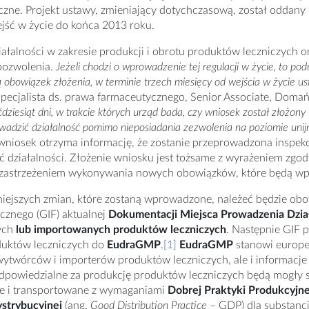
zne. Projekt ustawy, zmieniający dotychczasową, został oddany
jść w życie do końca 2013 roku.
iałalności w zakresie produkcji i obrotu produktów leczniczych or
ozwolenia.
Jeżeli chodzi o wprowadzenie tej regulacji w życie, to pod
 obowiązek złożenia, w terminie trzech miesięcy od wejścia w życie us
pecjalista ds. prawa farmaceutycznego, Senior Associate, Domań
ćdziesiąt dni, w trakcie których urząd bada, czy wniosek został złożon
adzić działalność pomimo nieposiadania zezwolenia na poziomie unij
wniosek otrzyma informację, że zostanie przeprowadzona inspekcj
 działalności. Złożenie wniosku jest tożsame z wyrażeniem zgo
 zastrzeżeniem wykonywania nowych obowiązków, które będą w
niejszych zmian, które zostaną wprowadzone, należeć będzie ob
cznego (GIF) aktualnej
Dokumentacji Miejsca Prowadzenia Dział
ych
lub importowanych produktów leczniczych
. Następnie GIF 
duktów leczniczych do
EudraGMP
.
[1]
EudraGMP
stanowi europej
ytwórców i importerów produktów leczniczych, ale i informacje
powiedzialne za produkcję produktów leczniczych będą mogły st
e i transportowane z wymaganiami
Dobrej Praktyki Produkcyjne
ystrybucyjnej
(ang.
Good Distribution Practice
– GDP) dla substancj