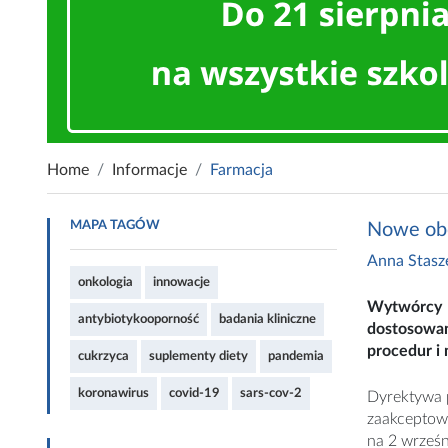
Home
Informacje
Farmacja
MAPA TAGÓW
Nowe obo
Anna Stas
onkologia
innowacje
Wytwórcy i
antybiotykooporność
badania kliniczne
dostosowan
procedur i
cukrzyca
suplementy diety
pandemia
koronawirus
covid-19
sars-cov-2
Dyrektywa 
zaakceptowa
na 2 wrześ