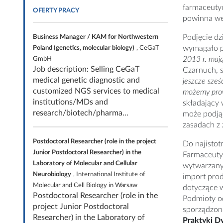
farmaceutyc
OFERTY PRACY
powinna we
Podjęcie dz
Business Manager / KAM for Northwestern
wymagało p
Poland (genetics, molecular biology)
, CeGaT
2013 r. mają
GmbH
Job description: Selling CeGaT
Czarnuch, s
medical genetic diagnostic and
jeszcze sześ
customized NGS services to medical
możemy prow
institutions/MDs and
składający 
research/biotech/pharma...
może podjąć
zasadach z
Postdoctoral Researcher (role in the project
Do najistot
Junior Postdoctoral Researcher) in the
Farmaceuty
Laboratory of Molecular and Cellular
wytwarzan
Neurobiology
, International Institute of
import pro
Molecular and Cell Biology in Warsaw
dotyczące w
Postdoctoral Researcher (role in the
Podmioty od
project Junior Postdoctoral
sporządzon
Researcher) in the Laboratory of
Praktyki D