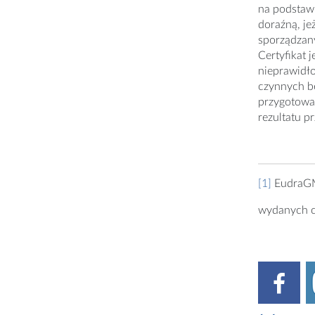
na podstawi
doraźną, je
sporządzany
Certyfikat 
nieprawidło
czynnych bę
przygotowan
rezultatu 
[1]
EudraGM
wydanych c