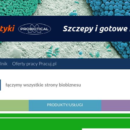
lnik
Oferty pracy Pracuj.pl
łączymy wszystkie strony biobiznesu
PRODUKTY/USŁUGI