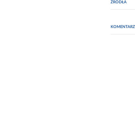
ŹRÓDŁA
Dyrektywa Pa
kodeksu odno
KOMENTARZ
leczniczych 