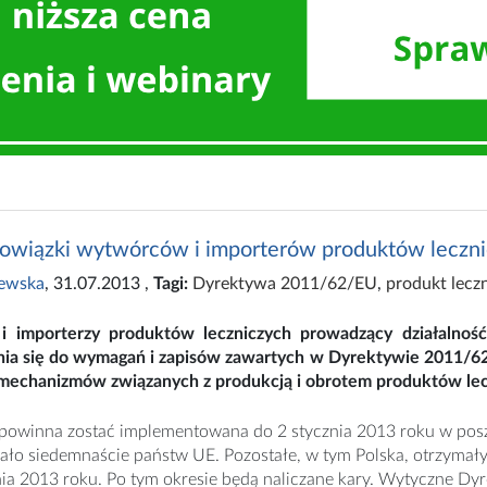
wiązki wytwórców i importerów produktów leczn
zewska
, 31.07.2013
,
Tagi:
Dyrektywa 2011/62/EU
,
produkt lecz
 importerzy produktów leczniczych prowadzący działalność 
ia się do wymagań i zapisów zawartych w Dyrektywie 2011/6
 mechanizmów związanych z produkcją i obrotem produktów lec
powinna zostać implementowana do 2 stycznia 2013 roku w posz
ło siedemnaście państw UE. Pozostałe, w tym Polska, otrzymały 
nia 2013 roku. Po tym okresie będą naliczane kary. Wytyczne D