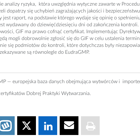
e analizy ryzyka, która uwzględnia wytyczne zawarte w Procedur
żeli dopatrzy się uchybień zagrażających jakości i bezpieczeństw
 jest raport, na podstawie którego wydaje się opinię o spełni
jest wydawany do dziewięćdziesięciu dni od zakończenia kontroli. 
wości, GIF ma prawo cofnąć certyfikat. Implementując Dyrektywę
dą mogli dobrowolnie zgłosić się do GIF w celu ustalenia termin
ie się podmiotów do kontroli, które dotychczas były niezapowiad
przekazywane są równolegle do EudraGMP.
P — europejska baza danych obejmująca wytwórców i importer
ertyfikatów Dobrej Praktyki Wytwarzania.