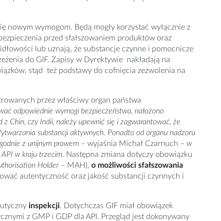
się nowym wymogom. Będą mogły korzystać wyłącznie z
bezpieczenia przed sfałszowaniem produktów oraz
idłowości lub uznają, że substancje czynne i pomocnicze
rzeżenia do GIF. Zapisy w Dyrektywie nakładają na
ązków, stąd też podstawy do cofnięcia zezwolenia na
trowanych przez właściwy organ państwa
ować odpowiednie wymogi bezpieczeństwa, nałożono
d z Chin, czy Indii, należy upewnić się i zagwarantować, że
ytwarzania substancji aktywnych. Ponadto od organu nadzoru
 zgodnie z unijnym prawem
– wyjaśnia Michał Czarnuch –
w
API w kraju trzecim
. Następna zmiana dotyczy obowiązku
thorisation Holder
– MAH),
o możliwości sfałszowania
ować autentyczność oraz jakość substancji czynnych i
eutyczny
inspekcji
.
Dotychczas GIF miał obowiązek
ycznymi z GMP i GDP dla API. Przegląd jest dokonywany