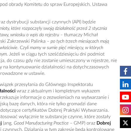
 pod obrady Komitetu do spraw Europejskich. Ustawa
az dystrybucji substancji czynnych (API) będzie
mioty, które rozpoczęły swoją działalność
przed 2 stycznia
tawy, wniosku o wpis do rejestru –
tłumaczy Michał
ski Zakrzewski Palinka –
po tych trzech miesiącach mają
y właściwie. Czyli mamy w sumie pięć miesięcy, w których
nym.
Jeżeli w ciągu tych sześćdziesięciu dni podmiot
a, do czasu gdy nie zostanie umieszczony w rejestrze, nie
dy na kontynuowanie działalności na dotychczasowych
prowadzone w ustawie.
owiązek przesyłania do Głównego Inspektoratu
alności
wraz z aktualnym i kompletnym wykazem
przekazuje informacje o zezwoleniach na wytwarzanie i
ską bazę danych, która nie tylko gromadzi dane
 dotyczące certyfikatów Dobrej Praktyki Wytwarzania.
osować wyłącznie te substancje czynne, które zostały
j
(ang
. Good Manufacturing Practice
– GMP) oraz
Dobrej
i czynnych. Działania w tym zakresie będą kontrolowane