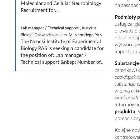
Molecular and Cellular Neurobiology
na zasadac
Recruitment for...
Podmioty 
usług zare
Lab manager / Technical support
, Instytut
prowadzić e
Biologii Doświadczalnej im. M. Nenckiego PAN
nie spełnia
The Nencki Institute of Experimental
wytwórców 
Biology PAS is seeking a candidate for
import lub 
the position of: Lab manager /
Technical support &nbsp; Number of...
Substancje
członkowsk
obowiązek tak
substancja 
w tamtym kra
określonych
informowani
produktu
. 
pomocnicz
Kolejne no
kontrolowan