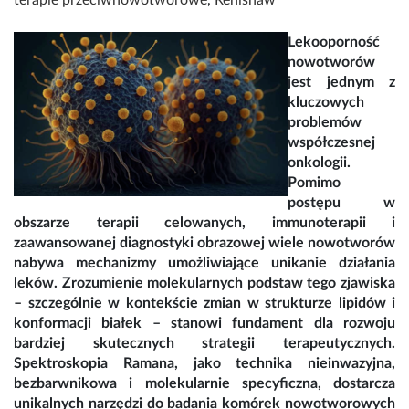
terapie przeciwnowotworowe
,
Renishaw
Lekooporność
nowotworów
jest jednym z
kluczowych
problemów
współczesnej
onkologii.
Pomimo
postępu w
obszarze terapii celowanych, immunoterapii i
zaawansowanej diagnostyki obrazowej wiele nowotworów
nabywa mechanizmy umożliwiające unikanie działania
leków. Zrozumienie molekularnych podstaw tego zjawiska
– szczególnie w kontekście zmian w strukturze lipidów i
konformacji białek – stanowi fundament dla rozwoju
bardziej skutecznych strategii terapeutycznych.
Spektroskopia Ramana, jako technika nieinwazyjna,
bezbarwnikowa i molekularnie specyficzna, dostarcza
unikalnych narzędzi do badania komórek nowotworowych