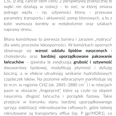
CSC (z ang. cancer stem cells). Z perspektywy praktycznej te
wątki nie działają w izolacji – to sieć, w której zmiana
jednego węzła – np. sztywności błony – przesuwa
parametry transportu i aktywność pomp błonowych, a to z
kolei wymusza korekty w metabolizmie oraz szlakach
naprawy stresu.
Błona komórkowa to pierwsza bariera i zarazem „matryca”
dla wielu procesów lekooporności. W komórkach opornych
obserwuje się
wzrost udziału lipidów nasyconych
i
cholesterolu oraz
bardziej uporządkowane pakowanie
łańcuchów
– zjawiska te zwiększają
grubość i sztywność
dwuwarstwy lipidowej, modyfikują płynność i dyfuzję
boczną, a w efekcie utrudniają wnikanie hydrofobowych
cząsteczek leków. Na poziomie wibracyjnym manifestuje się
-¹
to m.in. w regionie CH2 (ok. 2845–2880 cm
) i w relacjach
pasm w obszarze „fingerprint”, które są czułe na stopień
nasycenia, długość łańcucha i porządek fazowy. Takie
przejście w kierunku stanu bardziej uporządkowanego
sprzyja stabilizacji mikroobszarów raftowych, gdzie łatwiej
rekrutowane są transportery efflux (np. P gp/MDR1), co