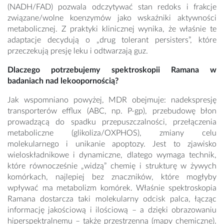
(NADH/FAD) pozwala odczytywać stan redoks i frakcje
związane/wolne koenzymów jako wskaźniki aktywności
metabolicznej. Z praktyki klinicznej wynika, że właśnie te
adaptacje decydują o „drug tolerant persisters”, które
przeczekują presję leku i odtwarzają guz.
Dlaczego potrzebujemy spektroskopii Ramana w
badaniach nad lekoopornością?
Jak wspomniano powyżej, MDR obejmuje: nadekspresję
transporterów efflux (ABC, np. P-gp), przebudowę błon
prowadzącą do spadku przepuszczalności, przełączenia
metaboliczne (glikoliza/OXPHOS), zmiany celu
molekularnego i unikanie apoptozy. Jest to zjawisko
wieloskładnikowe i dynamiczne, dlatego wymaga technik,
które równocześnie „widzą” chemię i strukturę w żywych
komórkach, najlepiej bez znaczników, które mogłyby
wpływać ma metabolizm komórek. Właśnie spektroskopia
Ramana dostarcza taki molekularny odcisk palca, łącząc
informację jakościową i ilościową – a dzięki obrazowaniu
hiperspektralnemu – także przestrzenną (mapy chemiczne).