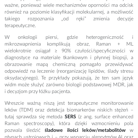
ważne, ponieważ wiele mechanizmów oporności ma odcisk
również na poziomie klasyfikacji molekularnej, a możliwość
takiego rozpoznania „od ręki” zmienia decyzje
terapeutyczne.
W onkologii piersi, gdzie heterogeniczność i
mikrozwapnienia komplikują obraz, Raman + ML
wielokrotnie osiągał ≥ 90% czułości/specyficzności w
diagnostyce na materiale tkankowym i płynnej biopsji, a
obrazowanie mapą chemiczną pomagało przewidywać
odpowiedź na leczenie (reorganizację lipidów, ślady stresu
oksydacyjnego). Te przykłady pokazują, że ten sam język
widm może służyć zarówno biologii podstawowej MDR, jak
i decyzjom przy łóżku pacjenta.
Wreszcie ważną niszą jest terapeutyczne monitorowanie
leków (TDM) oraz detekcja biomarkerów niskich stężeń –
tutaj sprawdza się metoda
SERS
(z ang. surface enhanced
Raman spectroscopy), która dzięki wzmocnieniu pola
pozwala śledzić
śladowe ilości leków/metabolitów
w
płynach ustrojowych i – przy wsparciu algorytmów AI oraz