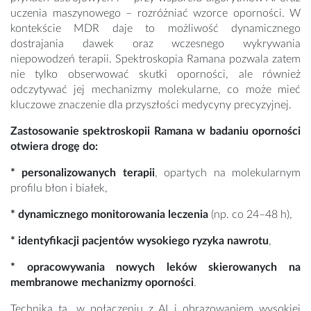
uczenia maszynowego – rozróżniać wzorce oporności. W
kontekście MDR daje to możliwość dynamicznego
dostrajania dawek oraz wczesnego wykrywania
niepowodzeń terapii. Spektroskopia Ramana pozwala zatem
nie tylko obserwować skutki oporności, ale również
odczytywać jej mechanizmy molekularne, co może mieć
kluczowe znaczenie dla przyszłości medycyny precyzyjnej.
Zastosowanie spektroskopii Ramana w badaniu oporności
otwiera drogę do:
* personalizowanych terapii
, opartych na molekularnym
profilu błon i białek,
* dynamicznego monitorowania leczenia
(np. co 24–48 h),
* identyfikacji pacjentów wysokiego ryzyka nawrotu
,
* opracowywania nowych leków skierowanych na
membranowe mechanizmy oporności
.
Technika ta, w połączeniu z AI i obrazowaniem wysokiej