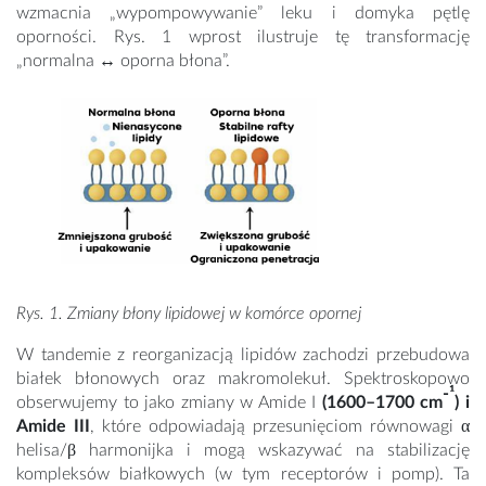
wzmacnia „wypompowywanie” leku i domyka pętlę
oporności. Rys. 1 wprost ilustruje tę transformację
„normalna ↔ oporna błona”.
Rys. 1. Zmiany błony lipidowej w komórce opornej
W tandemie z reorganizacją lipidów zachodzi przebudowa
białek błonowych oraz makromolekuł. Spektroskopowo
-¹
obserwujemy to jako zmiany w Amide I
(1600–1700 cm
) i
Amide III
, które odpowiadają przesunięciom równowagi α
helisa/β harmonijka i mogą wskazywać na stabilizację
kompleksów białkowych (w tym receptorów i pomp). Ta