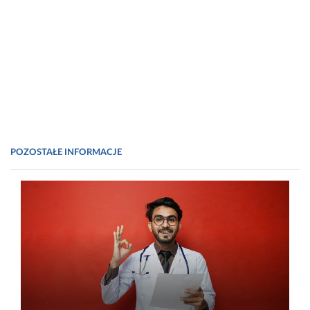
12. Wang Y., i in. (RAPID-IDH). Raman-assisted rapid
intraoperative detection of IDH mutation… Neuro-Oncology.
2025;27(Suppl. 5):v124.
13. Zhang Y., Xu J., Yu Y., i in. Anti-Cancer Drug Sensitivity…
Single-Cell Raman. Molecules. 2018;23:2903.
14. Niaura G. Raman spectroscopy in analysis of biomolecules.
Encycl. Anal. Chem. Appl. Theory Instrum. 2006 doi:
10.1002/9780470027318.a 0212.
POZOSTAŁE INFORMACJE
Fot. Renishaw/Bio-Tech Media