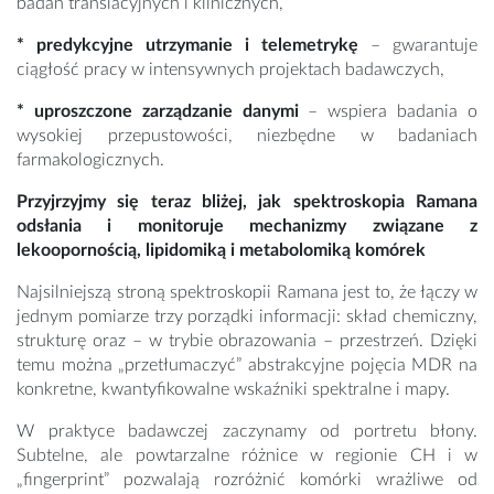
badań translacyjnych i klinicznych,
* predykcyjne utrzymanie i telemetrykę
– gwarantuje
ciągłość pracy w intensywnych projektach badawczych,
* uproszczone zarządzanie danymi
– wspiera badania o
wysokiej przepustowości, niezbędne w badaniach
farmakologicznych.
Przyjrzyjmy się teraz bliżej, jak spektroskopia Ramana
odsłania i monitoruje mechanizmy związane z
lekoopornością, lipidomiką i metabolomiką komórek
Najsilniejszą stroną spektroskopii Ramana jest to, że łączy w
jednym pomiarze trzy porządki informacji: skład chemiczny,
strukturę oraz – w trybie obrazowania – przestrzeń. Dzięki
temu można „przetłumaczyć” abstrakcyjne pojęcia MDR na
konkretne, kwantyfikowalne wskaźniki spektralne i mapy.
W praktyce badawczej zaczynamy od portretu błony.
Subtelne, ale powtarzalne różnice w regionie CH i w
„fingerprint” pozwalają rozróżnić komórki wrażliwe od