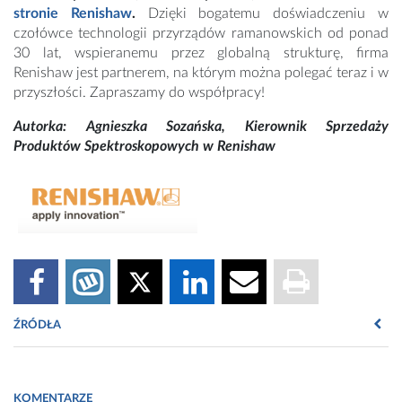
stronie Renishaw
.
Dzięki bogatemu doświadczeniu w
czołówce technologii przyrządów ramanowskich od ponad
30 lat, wspieranemu przez globalną strukturę, firma
Renishaw jest partnerem, na którym można polegać teraz i w
przyszłości. Zapraszamy do współpracy!
Autorka: Agnieszka Sozańska, Kierownik Sprzedaży
Produktów Spektroskopowych w Renishaw
ŹRÓDŁA
1
. Decker L., Janssen N., Layland S.L., i in. Raman Imaging and
Fluorescence Lifetime Imaging Microscopy for Diagnosis of
KOMENTARZE