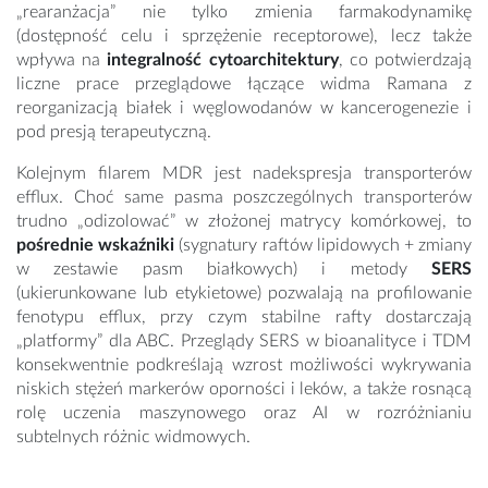
„rearanżacja” nie tylko zmienia farmakodynamikę
(dostępność celu i sprzężenie receptorowe), lecz także
wpływa na
integralność cytoarchitektury
, co potwierdzają
liczne prace przeglądowe łączące widma Ramana z
reorganizacją białek i węglowodanów w kancerogenezie i
pod presją terapeutyczną.
Kolejnym filarem MDR jest nadekspresja transporterów
efflux. Choć same pasma poszczególnych transporterów
trudno „odizolować” w złożonej matrycy komórkowej, to
pośrednie wskaźniki
(sygnatury raftów lipidowych + zmiany
w zestawie pasm białkowych) i metody
SERS
(ukierunkowane lub etykietowe) pozwalają na profilowanie
fenotypu efflux, przy czym stabilne rafty dostarczają
„platformy” dla ABC. Przeglądy SERS w bioanalityce i TDM
konsekwentnie podkreślają wzrost możliwości wykrywania
niskich stężeń markerów oporności i leków, a także rosnącą
rolę uczenia maszynowego oraz AI w rozróżnianiu
subtelnych różnic widmowych.