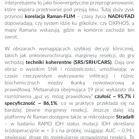
interpretujemy to jako bioenergetyczne przeprogramowanie,
które wspiera przetrwanie pod presją leku. Tutaj duży zysk
przynosi
korelacja Raman-FLIM
– czasy życia
NADH/FAD
dopowiadają, czy system idzie ku glikolizie, czy OXPHOS, a
mapy Ramana wskazują, gdzie w komórce zachodzi ten
zwrot.
W obszarach wymagających szybkiej decyzji klinicznej,
takich jak onkoneurochirurgia, marginesy resekcji, do gry
wchodzą
techniki koherentne (SRS/SRH/CARS)
. Dają one
obraz o wysokim SNR i rozdzielczości, umożliwiając w
czasie rzeczywistym wykrywanie infiltracji i różnic
biochemicznych między tkanką nowotworową a
prawidłową. Metaanaliza obejmująca 19 prac wykazała dla
rozróżnienia „guz vs. mózg prawidłowy”
czułość ~ 95,7% i
specyficzność ~ 86,1%
, co w praktyce przekłada się na
bardziej pewne marginesy resekcji. Jeszcze dalej idą
platformy AI Raman dostępne także w mikroskopie
Strada®
– w badaniu RAPID IDH status mutacji IDH określano
śródoperacyjnie w < 3 s na próbkę, osiągając AUC ~ 0,94 i
otwierając drogę do molekularnie prowadzonej resekcji. To