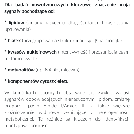
Dla badań nowotworowych kluczowe znaczenie mają
sygnały pochodzące od:
* lipidów
(zmiany nasycenia, długości łańcuchów, stopnia
upakowania),
* białek
(przegrupowania struktur α helisy i β harmonijki),
* kwasów nukleinowych
(intensywność i przesunięcia pasm
fosforanowych),
* metabolitów
(np. NADH, mleczan),
* komponentów cytoszkieletu
.
W komórkach opornych obserwuje się zwykle wzrost
sygnałów odpowiadających nienasyconym lipidom, zmianę
proporcji pasm Amide I/Amide III, a także większe
zróżnicowanie widmowe wynikające z heterogenności
metabolicznej. Te różnice są kluczem do identyfikacji
fenotypów oporności.