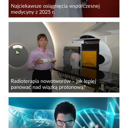
Najciekawsze osiągnięcia współczesnej
medycyny z 2025 r.
Rok 2025 był okresem wyjątkowo
intensywnego rozwoju w medycynie i naukach
biomedycznych. Coraz częściej możliwe staje się
precyzyjne oddziaływanie na konkretne
mechanizmy chorobowe, a jednocześnie...
Radioterapia nowotworów – jak lepiej
panować nad wiązką protonową?
Współczesne metody radioterapii zwalczałyby
nowotwory efektywniej i bezpieczniej, gdyby
leczenie można było planować, uwzględniając
jakość promieniowania terapeutycznych wiązek
protonowych...