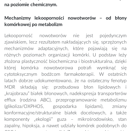
na poziomie chemicznym.
Mechanizmy lekooporności nowotworów – od błony
komórkowej po metabolizm
Lekooporność nowotworów nie jest pojedynczym
zjawiskiem, lecz rezultatem nakładających się, sprzężonych
mechanizmów adaptacyjnych, które pojawiają się na
różnych poziomach organizacji komórki. U podstaw leży
złożona plastyczność biochemiczna i biostrukturalna, dzięki
której komórka nowotworowa potrafi wymknąć się
cytotoksycznym bodźcom farmakoterapii. W ostatnich
latach dobrze udokumentowano, że na ostateczny fenotyp
MDR składają się: przebudowa błon lipidowych i
„krajobrazu” białek błonowych, nadekspresja transporterów
efflux (rodzina ABC), przeprogramowanie metabolizmu
(glikoliza/OXPHOS, gospodarka lipidami), zmiany
konformacyjne/strukturalne białek docelowych, a także
komponenty „ekologii” guza – mikrośrodowisko, stan
zapalny, hipoksja, a nawet udziały komórek podobnych do