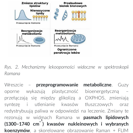
Rys. 2. Mechanizmy lekooporności widoczne w spektroskopii
Ramana
Wreszcie –
przeprogramowanie metaboliczne
. Guzy
oporne wykazują plastyczność bioenergetyczną –
przełączają się między glikolizą a OXPHOS, zmieniają
syntezę i utlenianie kwasów tłuszczowych oraz
redystrybuują paliwa w odpowiedzi na leczenie. Zmiany te
rezonują w widmach Ramana w
pasmach lipidowych
-¹
(1300–1740 cm
) kwasów nukleinowych i wybranych
koenzymów
, a skorelowane obrazowanie Raman + FLIM