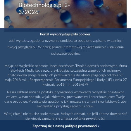
Biotechnologia.pl 2-
3/2026
Portal wykorzystuje pliki cookies.
Jeśli wyrażasz zgodę na używanie cookies, to będą one zapisane w pamięci
twojej przeglądarki. W przeglądarce internetowej możesz zmienić ustawienia
WYDAWCA
dotyczące cookies.
Mając na względzie ochronę i bezpieczeństwo Twoich danych osobowych, firma
PARTNERZY
Bio-Tech Media sp. z o.o., przykładając szczególną wagę do ich ochrony,
dostosowała swoje zasady ich przetwarzania do obowiązującego od dnia 25
maja 2018 roku Rozporządzenia Parlamentu Europejskiego i Rady (UE) z dnia 27
kwietnia 2016 r. nr 2016/679
Nasza zaktualizowana polityka prywatności wprowadza wszystkie pozytywne
zmiany, w tym sposób, w jaki zbieramy, przetwarzamy i przechowujemy Twoje
dane osobowe. Przedstawia sposób, w jaki możesz się z nami skontaktować, aby
skorzystać z przysługujących Ci praw.
W tej chwili nie musisz podejmować żadnych działań, ale jeśli chcesz dowiedzieć
się więcej, zapoznaj się z naszą polityką prywatności.
Zapoznaj się z naszą polityką prywatności ›