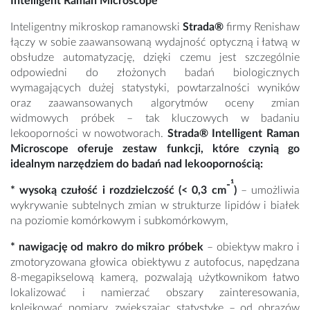
Intelligent Raman Microscope
Inteligentny mikroskop ramanowski
Strada®
firmy Renishaw
łączy w sobie zaawansowaną wydajność optyczną i łatwą w
obsłudze automatyzację, dzięki czemu jest szczególnie
odpowiedni do złożonych badań biologicznych
wymagających dużej statystyki, powtarzalności wyników
oraz zaawansowanych algorytmów oceny zmian
widmowych próbek – tak kluczowych w badaniu
lekooporności w nowotworach.
Strada® Intelligent Raman
Microscope
oferuje
zestaw funkcji, które czynią go
idealnym narzędziem do badań nad lekoopornością:
-¹
* wysoką czułość i rozdzielczość (< 0,3 cm
)
– umożliwia
wykrywanie subtelnych zmian w strukturze lipidów i białek
na poziomie komórkowym i subkomórkowym,
* nawigację od makro do mikro próbek
– obiektyw makro i
zmotoryzowana głowica obiektywu z autofocus, napędzana
8-megapikselową kamerą, pozwalają użytkownikom łatwo
lokalizować i namierzać obszary zainteresowania,
kolejkować pomiary, zwiększając statystykę – od obrazów