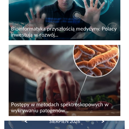
Bioinformatyka przyszłością medycyny. Polacy
inwestują w rozwój...
Medycyna precyzyjna, diagnostyka molekularna,
nowoczesna farmakoterapia i cyfryzacja
systemu opieki zdrowotnej to kluczowe
kierunki, w które inwestuje YouNick Mint.
Innowacyjne start-upy...
Postępy w metodach spektroskopowych w
wykrywaniu patogenów...
PREVIOUS
NEXT
SIERPIEŃ 2026
Szybkie wykrywanie patogenów przenoszonych
przez żywność metodami o wysokiej czułości i