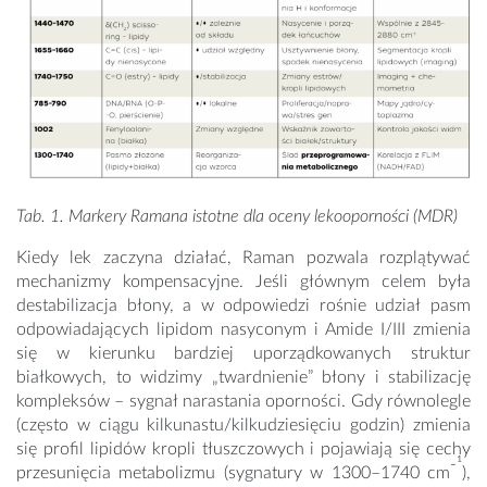
Tab. 1. Markery Ramana istotne dla oceny lekooporności (MDR)
Kiedy lek zaczyna działać, Raman pozwala rozplątywać
mechanizmy kompensacyjne. Jeśli głównym celem była
destabilizacja błony, a w odpowiedzi rośnie udział pasm
odpowiadających lipidom nasyconym i Amide I/III zmienia
się w kierunku bardziej uporządkowanych struktur
białkowych, to widzimy „twardnienie” błony i stabilizację
kompleksów – sygnał narastania oporności. Gdy równolegle
(często w ciągu kilkunastu/kilkudziesięciu godzin) zmienia
się profil lipidów kropli tłuszczowych i pojawiają się cechy
-¹
przesunięcia metabolizmu (sygnatury w 1300–1740 cm
),